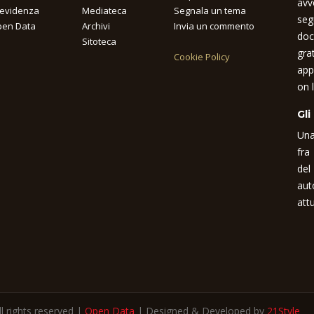
avv
 evidenza
Mediateca
Segnala un tema
seg
en Data
Archivi
Invia un commento
doc
Sitoteca
gra
Cookie Policy
app
on l
Gli
Una
fra
del
aut
attu
 rights reserved |
Open Data
| Designed & Developed by
21Style