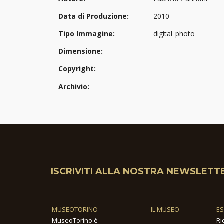
Data di Produzione:
2010
Tipo Immagine:
digital_photo
Dimensione:
Copyright:
Archivio:
ISCRIVITI ALLA NOSTRA NEWSLETT
MUSEOTORINO
IL MUSEO
E
MuseoTorino è
Ri