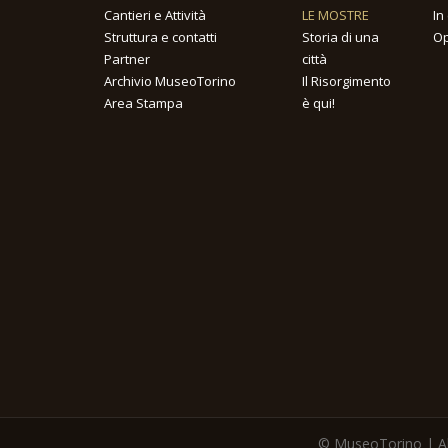
Cantieri e Attività
LE MOSTRE
In
Struttura e contatti
Storia di una
Op
Partner
città
Archivio MuseoTorino
Il Risorgimento
Area Stampa
è qui!
© MuseoTorino | All