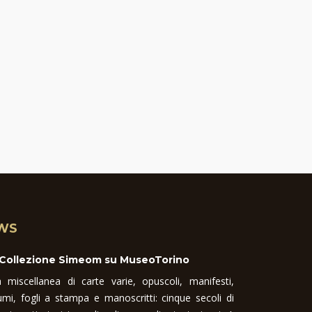
WS
 Collezione Simeom su MuseoTorino
 miscellanea di carte varie, opuscoli, manifesti,
umi, fogli a stampa e manoscritti: cinque secoli di