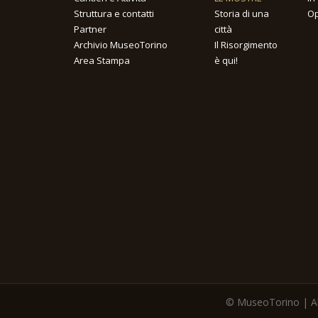
Struttura e contatti
Storia di una
Op
Partner
città
Archivio MuseoTorino
Il Risorgimento
Area Stampa
è qui!
© MuseoTorino | All