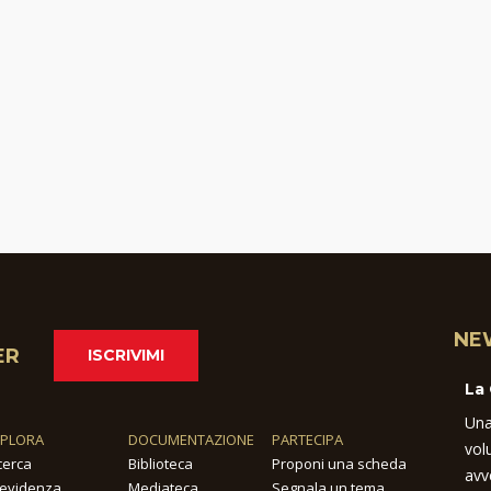
NE
ER
ISCRIVIMI
La
Una
SPLORA
DOCUMENTAZIONE
PARTECIPA
vol
cerca
Biblioteca
Proponi una scheda
avv
 evidenza
Mediateca
Segnala un tema