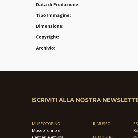
Data di Produzione:
Tipo Immagine:
Dimensione:
Copyright:
Archivio:
ISCRIVITI ALLA NOSTRA NEWSLETT
MUSEOTORINO
IL MUSEO
E
MuseoTorino è
Ri
Cantieri e Attività
LE MOSTRE
In