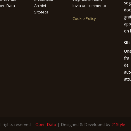
seg
en Data
Archivi
Invia un commento
doc
Sitoteca
gra
Cookie Policy
app
on l
Gli
Una
fra
del
aut
attu
 rights reserved |
Open Data
| Designed & Developed by
21Style