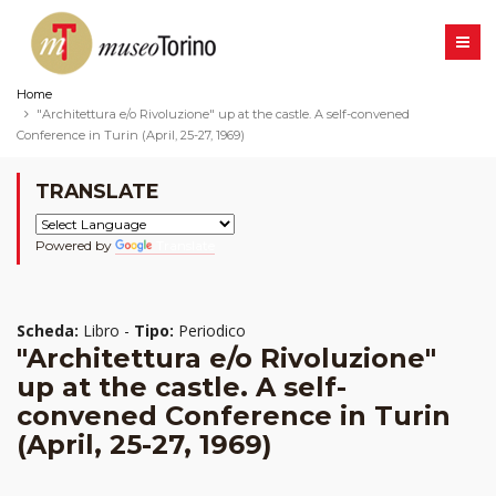
Home
"Architettura e/o Rivoluzione" up at the castle. A self-convened
Conference in Turin (April, 25-27, 1969)
TRANSLATE
Powered by
Translate
Scheda:
Libro -
Tipo:
Periodico
"Architettura e/o Rivoluzione"
up at the castle. A self-
convened Conference in Turin
(April, 25-27, 1969)