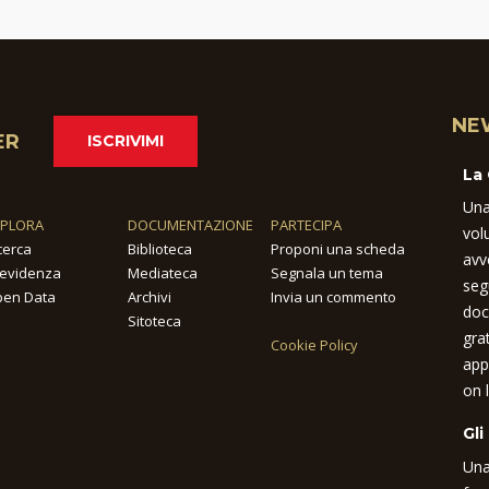
NE
ER
ISCRIVIMI
La
Una
SPLORA
DOCUMENTAZIONE
PARTECIPA
vol
cerca
Biblioteca
Proponi una scheda
avv
 evidenza
Mediateca
Segnala un tema
seg
en Data
Archivi
Invia un commento
doc
Sitoteca
gra
Cookie Policy
app
on l
Gli
Una