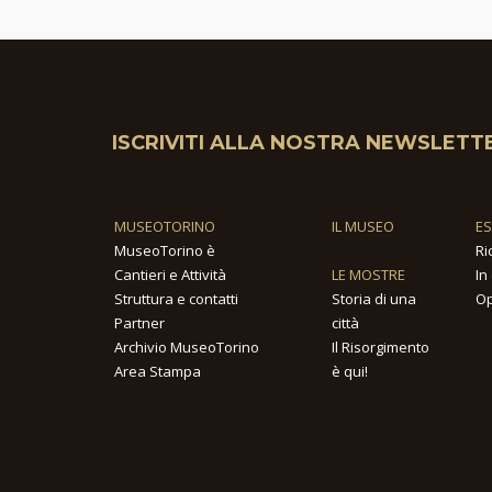
ISCRIVITI ALLA NOSTRA NEWSLETT
MUSEOTORINO
IL MUSEO
E
MuseoTorino è
Ri
Cantieri e Attività
LE MOSTRE
In
Struttura e contatti
Storia di una
Op
Partner
città
Archivio MuseoTorino
Il Risorgimento
Area Stampa
è qui!