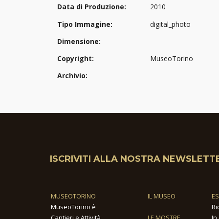
Data di Produzione:
2010
Tipo Immagine:
digital_photo
Dimensione:
Copyright:
MuseoTorino
Archivio:
ISCRIVITI ALLA NOSTRA NEWSLETT
MUSEOTORINO
IL MUSEO
E
MuseoTorino è
Ri
Cantieri e Attività
LE MOSTRE
In