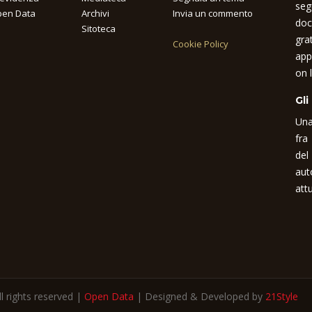
seg
en Data
Archivi
Invia un commento
doc
Sitoteca
gra
Cookie Policy
app
on l
Gli
Una
fra
del
aut
attu
 rights reserved |
Open Data
| Designed & Developed by
21Style