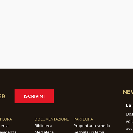
NE
ER
ISCRIVIMI
La
Una
SPLORA
DOCUMENTAZIONE
PARTECIPA
vol
cerca
Biblioteca
Proponi una scheda
avv
 evidenza
Mediateca
Segnala un tema