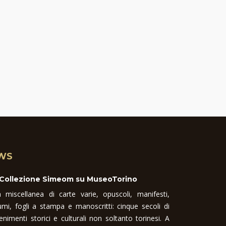
WS
 Collezione Simeom su MuseoTorino
 miscellanea di carte varie, opuscoli, manifesti,
umi, fogli a stampa e manoscritti: cinque secoli di
enimenti storici e culturali non soltanto torinesi. A