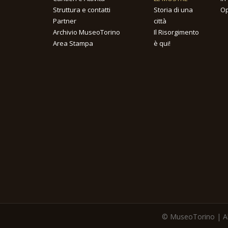
Struttura e contatti
Storia di una
Op
Partner
città
Archivio MuseoTorino
Il Risorgimento
Area Stampa
è qui!
© MuseoTorino | All