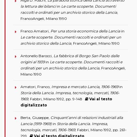
Alga D. Foschi,
La parabola storica della Lancia attraverso
la lettura dei bilanci
in
Le carte scoperte. Documenti
raccolti e ordinati per un archivio storico della Lancia
,
FrancoAngeli, Milano 1990
Franco Amatori,
Per una storia economica della Lancia
in
Le carte scoperte. Documenti raccolti e ordinati per un
archivio storico della Lancia
, FrancoAngeli, Milano 1990
Antonello Barocci,
La fabbrica di Borgo San Paolo dalle
origini al 1939
in
Le carte scoperte. Documenti raccolti e
ordinati per un archivio storico della Lancia
, FrancoAngeli,
Milano 1990
Amatori, Franco,
Impresa e mercato Lancia, 1906-1969
in
Storia della Lancia. Impresa, tecnologia, mercati, 1906-
1969
, Fabbri, Milano 1992, pp. 9-148
Vai al testo
digitalizzato
Berta, Giuseppe,
Cinquant’anni di relazioni industriali alla
Lancia (1919-1969)
in
Storia della Lancia. Impresa,
tecnologia, mercati, 1906-1969
, Fabbri, Milano 1992, pp. 261-
299
Vai al testo digitalizzato