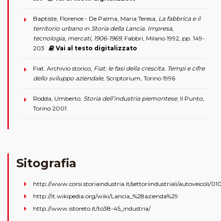
Baptiste, Florence - De Palma, Maria Teresa,
La fabbrica e il
territorio urbano
in
Storia della Lancia. Impresa,
tecnologia, mercati, 1906-1969
, Fabbri, Milano 1992, pp. 149-
203
Vai al testo digitalizzato
Fiat. Archivio storico,
Fiat: le fasi della crescita. Tempi e cifre
dello sviluppo aziendale
, Scriptorium, Torino 1996
Rodda, Umberto,
Storia dell’industria piemontese
, Il Punto,
Torino 2001
Sitografia
http://www.corsi.storiaindustria.it/settoriindustriali/autoveicoli/01
http://it.wikipedia.org/wiki/Lancia_%28azienda%29
http://www.istoreto.it/to38-45_industria/