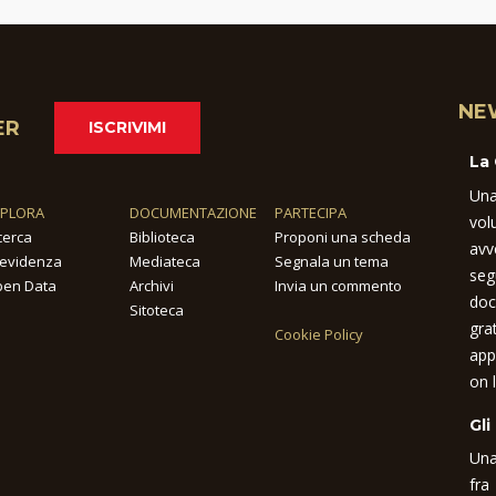
NE
ER
ISCRIVIMI
La
Una
SPLORA
DOCUMENTAZIONE
PARTECIPA
vol
cerca
Biblioteca
Proponi una scheda
avv
 evidenza
Mediateca
Segnala un tema
seg
en Data
Archivi
Invia un commento
doc
Sitoteca
gra
Cookie Policy
app
on l
Gli
Una
fra