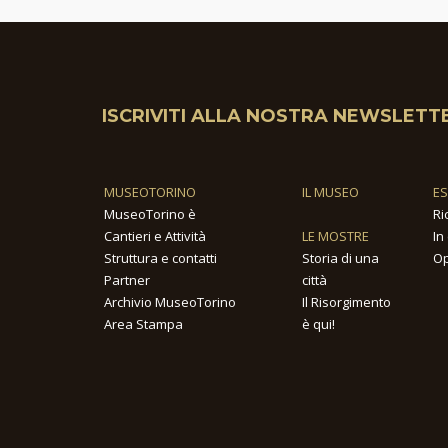
ISCRIVITI ALLA NOSTRA NEWSLETT
MUSEOTORINO
IL MUSEO
E
MuseoTorino è
Ri
Cantieri e Attività
LE MOSTRE
In
Struttura e contatti
Storia di una
Op
Partner
città
Archivio MuseoTorino
Il Risorgimento
Area Stampa
è qui!