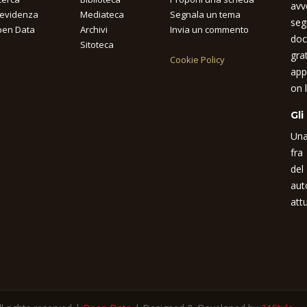
avv
 evidenza
Mediateca
Segnala un tema
seg
en Data
Archivi
Invia un commento
doc
Sitoteca
gra
Cookie Policy
app
on l
Gli
Una
fra
del
aut
attu