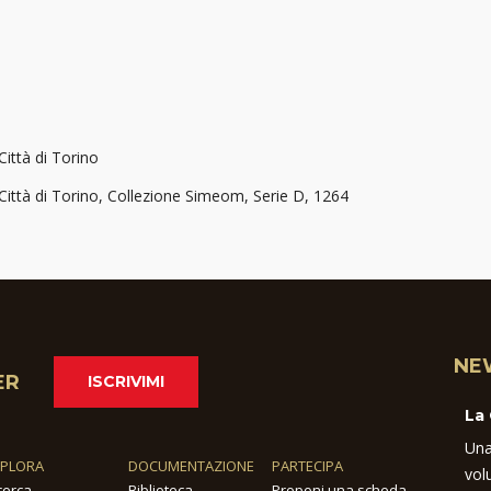
Città di Torino
 Città di Torino, Collezione Simeom, Serie D, 1264
NE
ER
ISCRIVIMI
La
Una
SPLORA
DOCUMENTAZIONE
PARTECIPA
vol
cerca
Biblioteca
Proponi una scheda