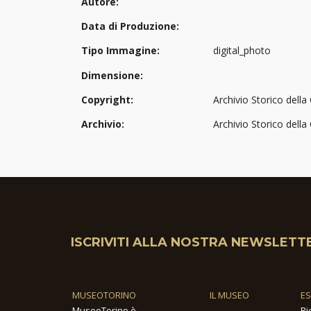
Autore:
Data di Produzione:
Tipo Immagine:
digital_photo
Dimensione:
Copyright:
Archivio Storico della 
Archivio:
Archivio Storico della
ISCRIVITI ALLA NOSTRA NEWSLETT
MUSEOTORINO
IL MUSEO
E
MuseoTorino è
Ri