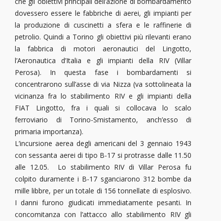
che gli obiettivi principali dell’azione di bombardamento
dovessero essere le fabbriche di aerei, gli impianti per
la produzione di cuscinetti a sfera e le raffinerie di
petrolio. Quindi a Torino gli obiettivi più rilevanti erano
la fabbrica di motori aeronautici del Lingotto,
l’Aeronautica d’Italia e gli impianti della RIV (Villar
Perosa). In questa fase i bombardamenti si
concentrarono sull’asse di via Nizza (va sottolineata la
vicinanza fra lo stabilimento RIV e gli impianti della
FIAT Lingotto, fra i quali si collocava lo scalo
ferroviario di Torino-Smistamento, anch’esso di
primaria importanza).
L’incursione aerea degli americani del 3 gennaio 1943
con sessanta aerei di tipo B-17 si protrasse dalle 11.50
alle 12.05. Lo stabilimento RIV di Villar Perosa fu
colpito duramente i B-17 sganciarono 312 bombe da
mille libbre, per un totale di 156 tonnellate di esplosivo.
I danni furono giudicati immediatamente pesanti. In
concomitanza con l’attacco allo stabilimento RIV gli