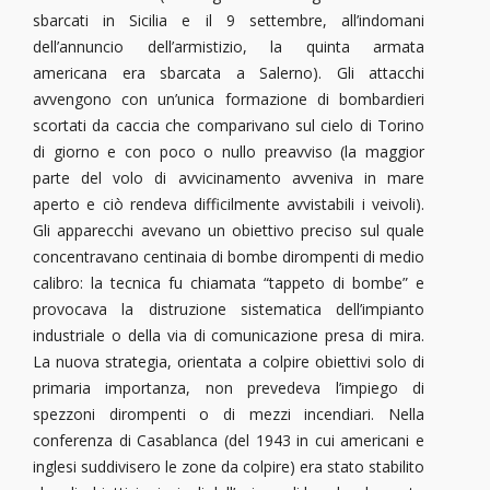
sbarcati in Sicilia e il 9 settembre, all’indomani
dell’annuncio dell’armistizio, la quinta armata
americana era sbarcata a Salerno). Gli attacchi
avvengono con un’unica formazione di bombardieri
scortati da caccia che comparivano sul cielo di Torino
di giorno e con poco o nullo preavviso (la maggior
parte del volo di avvicinamento avveniva in mare
aperto e ciò rendeva difficilmente avvistabili i veivoli).
Gli apparecchi avevano un obiettivo preciso sul quale
concentravano centinaia di bombe dirompenti di medio
calibro: la tecnica fu chiamata “tappeto di bombe” e
provocava la distruzione sistematica dell’impianto
industriale o della via di comunicazione presa di mira.
La nuova strategia, orientata a colpire obiettivi solo di
primaria importanza, non prevedeva l’impiego di
spezzoni dirompenti o di mezzi incendiari. Nella
conferenza di Casablanca (del 1943 in cui americani e
inglesi suddivisero le zone da colpire) era stato stabilito