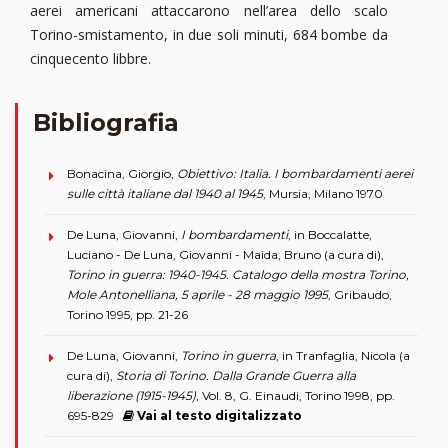
aerei americani attaccarono nell’area dello scalo
Torino-smistamento, in due soli minuti, 684 bombe da
cinquecento libbre.
Bibliografia
Bonacina, Giorgio,
Obiettivo: Italia. I bombardamenti aerei
sulle città italiane dal 1940 al 1945
, Mursia, Milano 1970
De Luna, Giovanni,
I bombardamenti
, in Boccalatte,
Luciano - De Luna, Giovanni - Maida, Bruno (a cura di),
Torino in guerra: 1940-1945. Catalogo della mostra Torino,
Mole Antonelliana, 5 aprile - 28 maggio 1995
, Gribaudo,
Torino 1995, pp. 21-26
De Luna, Giovanni,
Torino in guerra
, in Tranfaglia, Nicola (a
cura di),
Storia di Torino. Dalla Grande Guerra alla
liberazione (1915-1945)
, Vol. 8, G. Einaudi, Torino 1998, pp.
695-829
Vai al testo digitalizzato