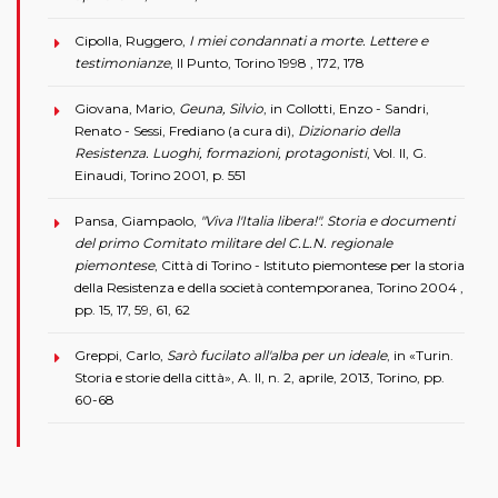
Cipolla, Ruggero,
I miei condannati a morte. Lettere e
testimonianze
, Il Punto, Torino 1998 , 172, 178
Giovana, Mario,
Geuna, Silvio
, in Collotti, Enzo - Sandri,
Renato - Sessi, Frediano (a cura di),
Dizionario della
Resistenza. Luoghi, formazioni, protagonisti
, Vol. II, G.
Einaudi, Torino 2001, p. 551
Pansa, Giampaolo,
"Viva l'Italia libera!". Storia e documenti
del primo Comitato militare del C.L.N. regionale
piemontese
, Città di Torino - Istituto piemontese per la storia
della Resistenza e della società contemporanea, Torino 2004 ,
pp. 15, 17, 59, 61, 62
Greppi, Carlo,
Sarò fucilato all'alba per un ideale
, in «Turin.
Storia e storie della città», A. II, n. 2, aprile, 2013, Torino, pp.
60-68