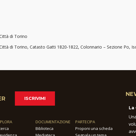
Città di Torino
 Città di Torino, Catasto Gatti 1820-1822, Colonnario – Sezione Po, Iso
NE
ER
ISCRIVIMI
La
Una
SPLORA
DOCUMENTAZIONE
PARTECIPA
vol
cerca
Biblioteca
Proponi una scheda
avv
 evidenza
Mediateca
Segnala un tema