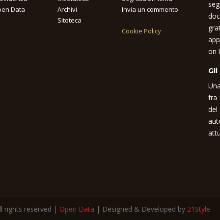
seg
en Data
Archivi
Invia un commento
doc
Sitoteca
gra
Cookie Policy
app
on l
Gli
Una
fra
del
aut
attu
 rights reserved |
Open Data
| Designed & Developed by
21Style