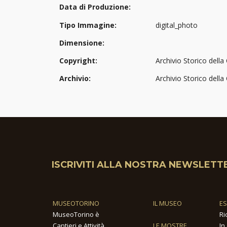
Data di Produzione:
Tipo Immagine:
digital_photo
Dimensione:
Copyright:
Archivio Storico della 
Archivio:
Archivio Storico della
ISCRIVITI ALLA NOSTRA NEWSLETT
MUSEOTORINO
IL MUSEO
E
MuseoTorino è
Ri
Cantieri e Attività
LE MOSTRE
In