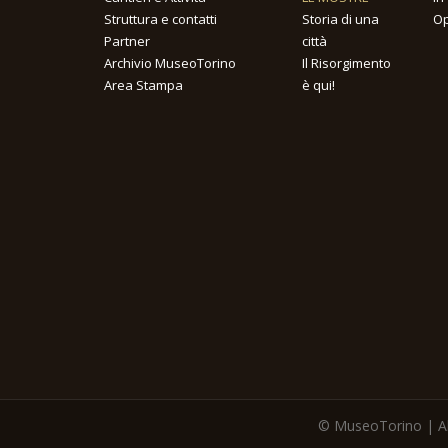
Struttura e contatti
Storia di una
Op
Partner
città
Archivio MuseoTorino
Il Risorgimento
Area Stampa
è qui!
© MuseoTorino | All