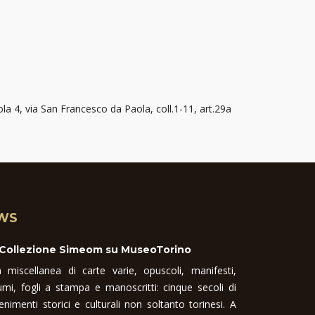
la 4, via San Francesco da Paola, coll.1-11, art.29a
WS
 Collezione Simeom su MuseoTorino
 miscellanea di carte varie, opuscoli, manifesti,
umi, fogli a stampa e manoscritti: cinque secoli di
enimenti storici e culturali non soltanto torinesi. A