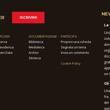
NE
ER
ISCRIVIMI
La
Una
SPLORA
DOCUMENTAZIONE
PARTECIPA
vol
cerca
Biblioteca
Proponi una scheda
avv
 evidenza
Mediateca
Segnala un tema
seg
en Data
Archivi
Invia un commento
doc
Sitoteca
gra
Cookie Policy
app
on l
Gli
Una
fra
del
aut