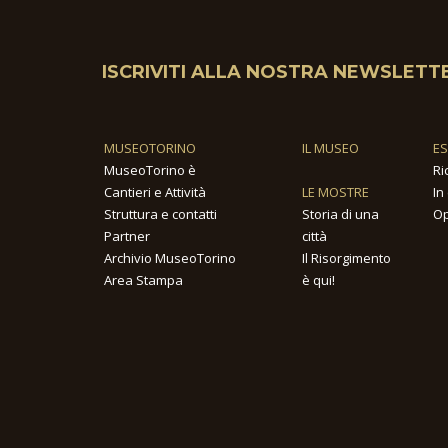
ISCRIVITI ALLA NOSTRA NEWSLETT
MUSEOTORINO
IL MUSEO
E
MuseoTorino è
Ri
Cantieri e Attività
LE MOSTRE
In
Struttura e contatti
Storia di una
Op
Partner
città
Archivio MuseoTorino
Il Risorgimento
Area Stampa
è qui!