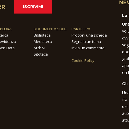
NE
ER
ISCRIVIMI
La
Una
SPLORA
DOCUMENTAZIONE
PARTECIPA
vol
cerca
Biblioteca
Proponi una scheda
avv
 evidenza
Mediateca
Segnala un tema
seg
en Data
Archivi
Invia un commento
doc
Sitoteca
gra
Cookie Policy
app
on l
Gli
Una
fra
del
aut
attu