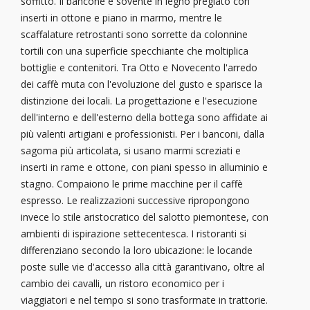
soffitto. Il bancone è sovente in legno pregiato con
inserti in ottone e piano in marmo, mentre le
scaffalature retrostanti sono sorrette da colonnine
tortili con una superficie specchiante che moltiplica
bottiglie e contenitori. Tra Otto e Novecento l'arredo
dei caffè muta con l'evoluzione del gusto e sparisce la
distinzione dei locali. La progettazione e l'esecuzione
dell'interno e dell'esterno della bottega sono affidate ai
più valenti artigiani e professionisti. Per i banconi, dalla
sagoma più articolata, si usano marmi screziati e
inserti in rame e ottone, con piani spesso in alluminio e
stagno. Compaiono le prime macchine per il caffè
espresso. Le realizzazioni successive ripropongono
invece lo stile aristocratico del salotto piemontese, con
ambienti di ispirazione settecentesca. I ristoranti si
differenziano secondo la loro ubicazione: le locande
poste sulle vie d'accesso alla città garantivano, oltre al
cambio dei cavalli, un ristoro economico per i
viaggiatori e nel tempo si sono trasformate in trattorie.