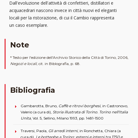
Dall'evoluzione dell'attività di confettieri, distillatori e
acquacedrari nascono invece in città nuovi ed eleganti
locali per la ristorazione, di cui il Cambio rappresenta
un caso esemplare.
Note
* Testo per l'edizione dell'Archivio Storico della Città di Torino, 2006,
Negozi e locali
, cit. in Biblografia, p. 68.
Bibliografia
Gambarotta, Bruno,
Caffè e ritrovi borghesi
, in Castronovo,
Valerio (a cura di),
Storia illustrata di Torino. Torino nell'Italia
Unita
, Vol. 5, Sellino, Milano 1993, pp. 1481-1500
Traversi, Paola,
Gli arredi interni
, in Ronchetta, Chiara (a
cura di),
Le botteghe a Torino: esterni e interni tra 1750 e