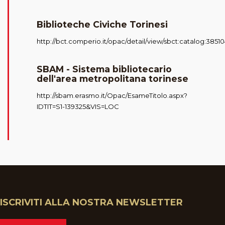
Biblioteche Civiche Torinesi
http://bct.comperio.it/opac/detail/view/sbct:catalog:3851
SBAM - Sistema bibliotecario
dell'area metropolitana torinese
http://sbam.erasmo.it/Opac/EsameTitolo.aspx?
IDTIT=S1-139325&VIS=LOC
ISCRIVITI ALLA NOSTRA NEWSLETTER