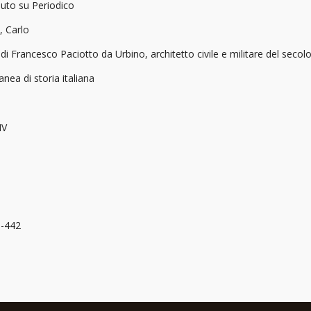
buto su Periodico
, Carlo
 di Francesco Paciotto da Urbino, architetto civile e militare del secol
anea di storia italiana
IV
1-442