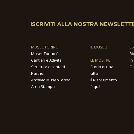
ISCRIVITI ALLA NOSTRA NEWSLETT
MUSEOTORINO
IL MUSEO
E
MuseoTorino è
Ri
Cantieri e Attività
LE MOSTRE
In
Struttura e contatti
Storia di una
Op
Partner
città
Archivio MuseoTorino
Il Risorgimento
Area Stampa
è qui!