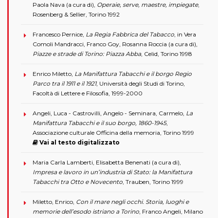
Paola Nava (a cura di),
Operaie, serve, maestre, impiegate
,
Rosenberg & Sellier, Torino 1992
Francesco Pernice,
La Regia Fabbrica del Tabacco
, in Vera
Comoli Mandracci, Franco Goy, Rosanna Roccia (a cura di),
Piazze e strade di Torino: Piazza Abba
, Celid, Torino 1998
Enrico Miletto,
La Manifattura Tabacchi e il borgo Regio
Parco tra il 1911 e il 1921
, Università degli Studi di Torino,
Facoltà di Lettere e Filosofia, 1999-2000
Angeli, Luca - Castrovilli, Angelo - Seminara, Carmelo,
La
Manifattura Tabacchi e il suo borgo, 1860-1945
,
Associazione culturale Officina della memoria, Torino 1999
Vai al testo digitalizzato
Maria Carla Lamberti, Elisabetta Benenati (a cura di),
Impresa e lavoro in un’industria di Stato: la Manifattura
Tabacchi tra Otto e Novecento
, Trauben, Torino 1999
Miletto, Enrico,
Con il mare negli occhi. Storia, luoghi e
memorie dell’esodo istriano a Torino
, Franco Angeli, Milano