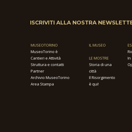
ISCRIVITI ALLA NOSTRA NEWSLETT
MUSEOTORINO
IL MUSEO
E
MuseoTorino è
Ri
Cantieri e Attività
LE MOSTRE
In
Struttura e contatti
Storia di una
Op
Partner
città
Archivio MuseoTorino
Il Risorgimento
Area Stampa
è qui!