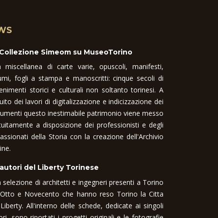
WS
 Collezione Simeom su MuseoTorino
 miscellanea di carte varie, opuscoli, manifesti,
umi, fogli a stampa e manoscritti: cinque secoli di
enimenti storici e culturali non soltanto torinesi. A
uito dei lavori di digitalizzazione e indicizzazione dei
umenti questo inestimabile patrimonio viene messo
tuitamente a disposizione dei professionisti e degli
assionati della Storia con la creazione dell'Archivio
ine.
 autori del Liberty Torinese
 selezione di architetti e ingegneri presenti a Torino
 Otto e Novecento che hanno reso Torino la Citta
 Liberty. All'interno delle schede, dedicate ai singoli
ori, sono riportati i progetti originali e le fotografie