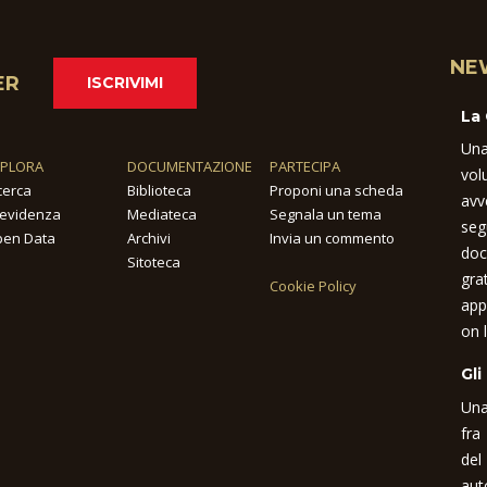
NE
ER
ISCRIVIMI
La
Una
SPLORA
DOCUMENTAZIONE
PARTECIPA
vol
cerca
Biblioteca
Proponi una scheda
avv
 evidenza
Mediateca
Segnala un tema
seg
en Data
Archivi
Invia un commento
doc
Sitoteca
gra
Cookie Policy
app
on l
Gli
Una
fra
del
aut