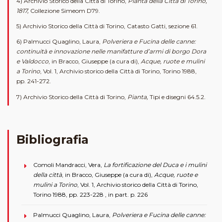
4) Archivio Storico della Città di Torino,
Pianta della Città di Torino,
1817,
Collezione Simeom D79.
5) Archivio Storico della Città di Torino, Catasto Gatti, sezione 61.
6) Palmucci Quaglino, Laura,
Polveriera e Fucina delle canne:
continuità e innovazione nelle manifatture d’armi di borgo Dora
e Valdocco
, in Bracco, Giuseppe (a cura di),
Acque, ruote e mulini
a Torino
, Vol. 1, Archivio storico della Città di Torino, Torino 1988,
pp. 241-272.
7) Archivio Storico della Città di Torino,
Pianta,
Tipi e disegni 64.5.2.
Bibliografia
Comoli Mandracci, Vera,
La fortificazione del Duca e i mulini
della città
, in Bracco, Giuseppe (a cura di),
Acque, ruote e
mulini a Torino
, Vol. 1, Archivio storico della Città di Torino,
Torino 1988, pp. 223-228 , in part. p. 226
Palmucci Quaglino, Laura,
Polveriera e Fucina delle canne: