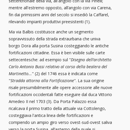
settentrionale della via, all'angolo con la via Pinelli;
mentre all'estremo opposto, all’angolo con via Carena,
fin dai primissimi anni del secolo si insediò la Caffarel,
rilevando impianti produttivi preesistenti (1).
Ma via Balbis costituisce anche un segmento
sopravvissuto della strada extraurbana che univa
borgo Dora alla porta Susina costeggiando le antiche
fortificazioni cittadine. Essa è ben visibile sulle carte
settecentesche: ad esempio sul "
Disegno dell’architetto
Carlo Antonio Bussi relativo al corso della bealera del
Martinetto
...
" (2) del 1746 essa è indicata come
"
Stradda attorno alla Fortificazione
". La sua origine
risale presumibilmente alle opere accessorie alle nuove
fortificazioni occidentali fatte eseguire dal duca Vittorio
Amedeo II nel 1703 (3). Da Porta Palazzo essa
ricalcava il primo tratto della attuale via Cottolengo,
costeggiava l'antica linea delle fortificazioni e
compiendo un ampio giro verso ovest-sud-ovest saliva
verso la porta Susina, all'esterno della quale si