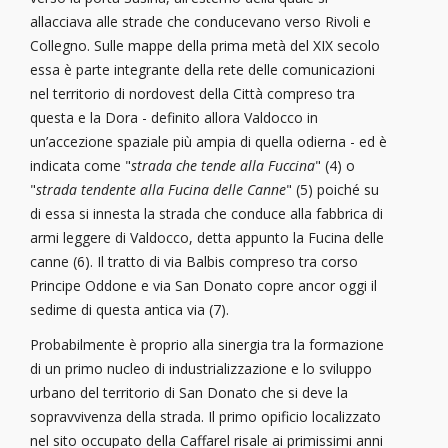
allacciava alle strade che conducevano verso Rivoli e
Collegno. Sulle mappe della prima metà del XIX secolo
essa è parte integrante della rete delle comunicazioni
nel territorio di nordovest della Città compreso tra
questa e la Dora - definito allora Valdocco in
un’accezione spaziale più ampia di quella odierna - ed è
indicata come "
strada che tende alla Fuccina
" (4) o
"
strada tendente alla Fucina delle Canne
" (5) poiché su
di essa si innesta la strada che conduce alla fabbrica di
armi leggere di Valdocco, detta appunto la Fucina delle
canne (6). Il tratto di via Balbis compreso tra corso
Principe Oddone e via San Donato copre ancor oggi il
sedime di questa antica via (7).
Probabilmente è proprio alla sinergia tra la formazione
di un primo nucleo di industrializzazione e lo sviluppo
urbano del territorio di San Donato che si deve la
sopravvivenza della strada. Il primo opificio localizzato
nel sito occupato della Caffarel risale ai primissimi anni