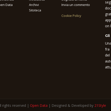
seg
en Data
Archivi
Invia un commento
doc
Sitoteca
gra
Cookie Policy
app
on l
Gli
Una
fra
del
aut
attu
 rights reserved |
Open Data
| Designed & Developed by
21Style