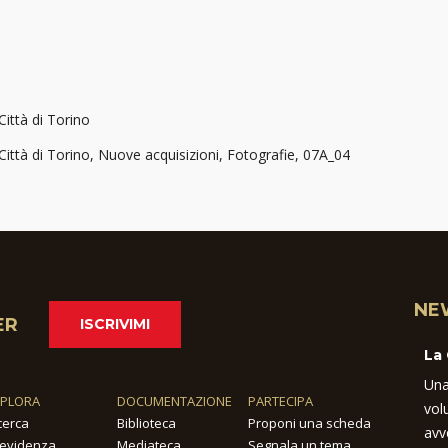
Città di Torino
 Città di Torino, Nuove acquisizioni, Fotografie, 07A_04
NE
ER
ISCRIVIMI
La
Una
SPLORA
DOCUMENTAZIONE
PARTECIPA
vol
cerca
Biblioteca
Proponi una scheda
avv
 evidenza
Mediateca
Segnala un tema