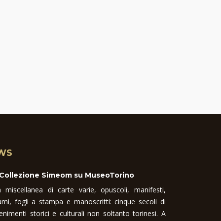
WS
 Collezione Simeom su MuseoTorino
 miscellanea di carte varie, opuscoli, manifesti,
umi, fogli a stampa e manoscritti: cinque secoli di
enimenti storici e culturali non soltanto torinesi. A