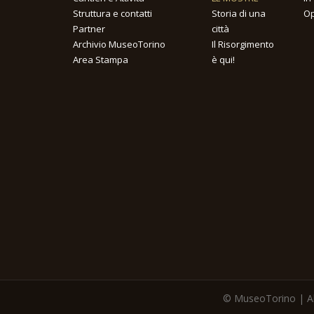
Struttura e contatti
Storia di una
Op
Partner
città
Archivio MuseoTorino
Il Risorgimento
Area Stampa
è qui!
© MuseoTorino | All