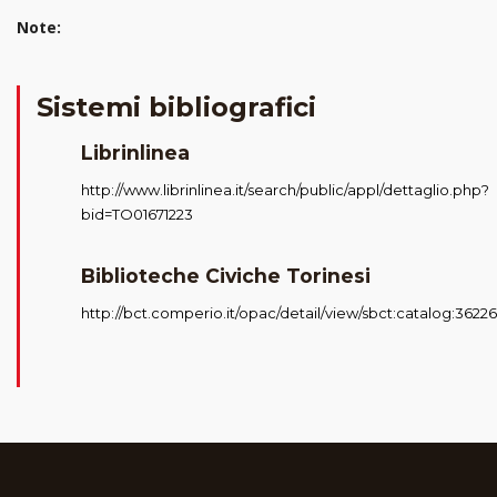
Note:
Sistemi bibliografici
Librinlinea
http://www.librinlinea.it/search/public/appl/dettaglio.php?
bid=TO01671223
Biblioteche Civiche Torinesi
http://bct.comperio.it/opac/detail/view/sbct:catalog:3622