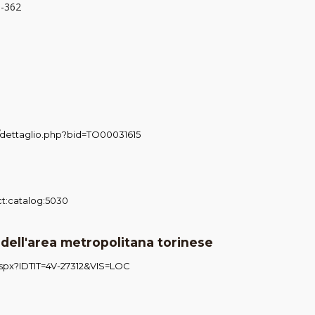
5-362
pl/dettaglio.php?bid=TO00031615
ct:catalog:5030
 dell'area metropolitana torinese
aspx?IDTIT=4V-27312&VIS=LOC