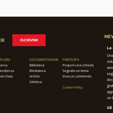
NE
ER
ISCRIVIMI
La
Una
SPLORA
DOCUMENTAZIONE
PARTECIPA
vol
cerca
Biblioteca
Proponi una scheda
avv
 evidenza
Mediateca
Segnala un tema
seg
en Data
Archivi
Invia un commento
doc
Sitoteca
gra
Cookie Policy
app
on l
Gli