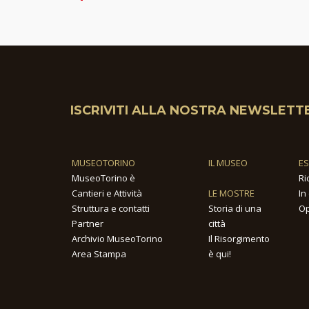
ISCRIVITI ALLA NOSTRA NEWSLETT
MUSEOTORINO
IL MUSEO
E
MuseoTorino è
Ri
Cantieri e Attività
LE MOSTRE
In
Struttura e contatti
Storia di una
Op
Partner
città
Archivio MuseoTorino
Il Risorgimento
Area Stampa
è qui!