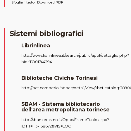
Sfoglia il testo
|
Download PDF
Sistemi bibliografici
Librinlinea
http://www.librinlinea.it/search/public/appl/dettaglio.php?
bid=TO01744294
Biblioteche Civiche Torinesi
http://bct.comperio.it/opac/detail/view/sbct:catalog:3890
SBAM - Sistema bibliotecario
dell'area metropolitana torinese
http://sbam.erasmo.it/Opac/EsameTitolo.aspx?
IDTIT=H3-168672&VIS=LOC