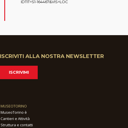
IDTIT=S1-164467&VIS=LOC
ISCRIVITI ALLA NOSTRA NEWSLETTER
ISCRIVIMI
MUSEOTORINO
MuseoTorino è
Cantieri e Attività
Struttura e contatti