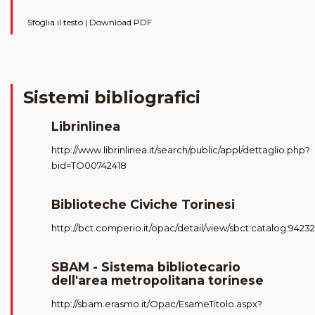
Sfoglia il testo
|
Download PDF
Sistemi bibliografici
Librinlinea
http://www.librinlinea.it/search/public/appl/dettaglio.php?
bid=TO00742418
Biblioteche Civiche Torinesi
http://bct.comperio.it/opac/detail/view/sbct:catalog:94232
SBAM - Sistema bibliotecario
dell'area metropolitana torinese
http://sbam.erasmo.it/Opac/EsameTitolo.aspx?