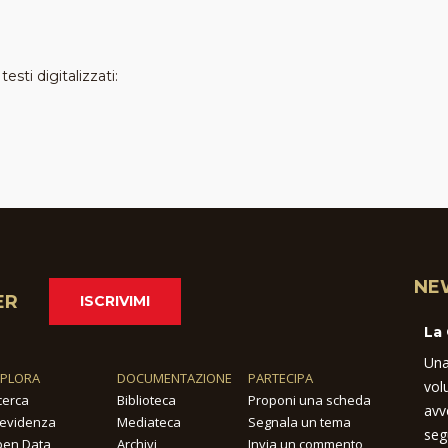
esti digitalizzati:
NE
ER
ISCRIVIMI
La
Una
SPLORA
DOCUMENTAZIONE
PARTECIPA
vol
cerca
Biblioteca
Proponi una scheda
avv
 evidenza
Mediateca
Segnala un tema
seg
en Data
Archivi
Invia un commento