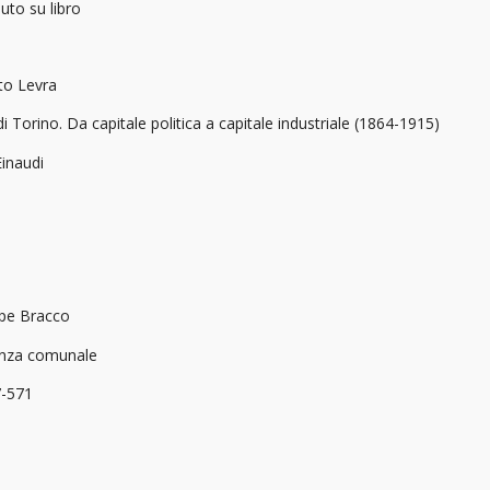
uto su libro
o Levra
di Torino. Da capitale politica a capitale industriale (1864-1915)
Einaudi
pe Bracco
anza comunale
7-571