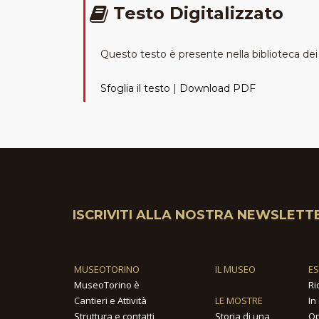
Testo Digitalizzato
Questo testo è presente nella biblioteca dei t
Sfoglia il testo
|
Download PDF
ISCRIVITI ALLA NOSTRA NEWSLETT
MUSEOTORINO
IL MUSEO
E
MuseoTorino è
Ri
Cantieri e Attività
LE MOSTRE
In
Struttura e contatti
Storia di una
Op