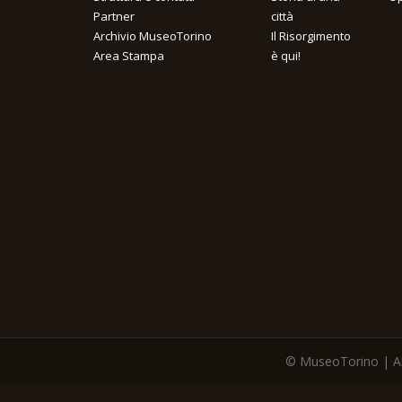
Partner
città
Archivio MuseoTorino
Il Risorgimento
Area Stampa
è qui!
© MuseoTorino | All