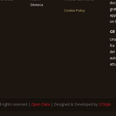
doc
Sitoteca
gra
Cookie Policy
app
on l
Gli
Una
fra
del
aut
attu
 rights reserved |
Open Data
| Designed & Developed by
21Style