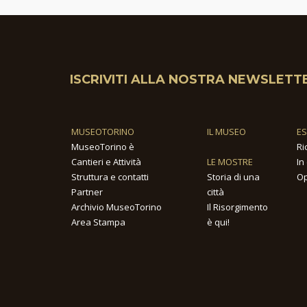
ISCRIVITI ALLA NOSTRA NEWSLETT
MUSEOTORINO
IL MUSEO
E
MuseoTorino è
Ri
Cantieri e Attività
LE MOSTRE
In
Struttura e contatti
Storia di una
Op
Partner
città
Archivio MuseoTorino
Il Risorgimento
Area Stampa
è qui!