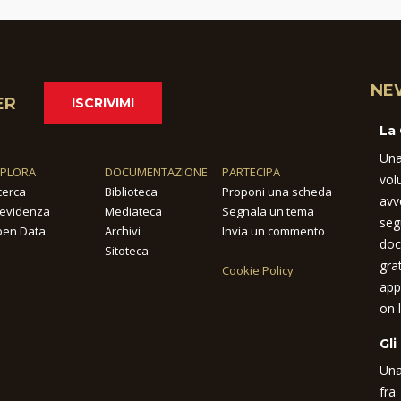
NE
ER
ISCRIVIMI
La
Una
SPLORA
DOCUMENTAZIONE
PARTECIPA
vol
cerca
Biblioteca
Proponi una scheda
avv
 evidenza
Mediateca
Segnala un tema
seg
en Data
Archivi
Invia un commento
doc
Sitoteca
gra
Cookie Policy
app
on l
Gli
Una
fra