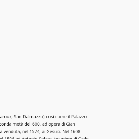
arbaroux, San Dalmazzo) così come il Palazzo
seconda metà del ‘600, ad opera di Gian
da venduta, nel 1574, ai Gesuiti. Nel 1608
l 1586 ad Antonio Solaro, tesoriere di Carlo