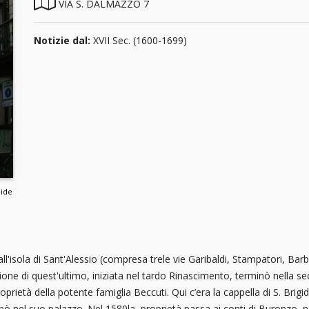
VIA S. DALMAZZO 7
Notizie dal:
XVII Sec. (1600-1699)
pide
all'isola di Sant'Alessio (compresa trele vie Garibaldi, Stampatori, B
uzione di quest'ultimo, iniziata nel tardo Rinascimento, terminò nella 
prietà della potente famiglia Beccuti. Qui c’era la cappella di S. Brigi
ò nel suo palazzo. Nel 1580la proprietà passa ai conti di Buronzo, ne