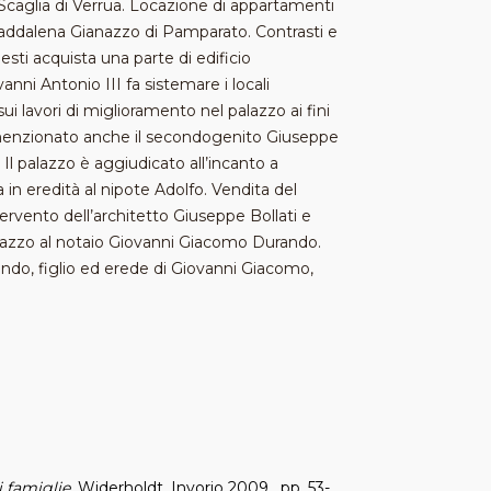
i Scaglia di Verrua. Locazione di appartamenti
a Maddalena Gianazzo di Pamparato. Contrasti e
esti acquista una parte di edificio
nni Antonio III fa sistemare i locali
i lavori di miglioramento nel palazzo ai fini
è menzionato anche il secondogenito Giuseppe
Il palazzo è aggiudicato all’incanto a
n eredità al nipote Adolfo. Vendita del
rvento dell’architetto Giuseppe Bollati e
palazzo al notaio Giovanni Giacomo Durando.
ndo, figlio ed erede di Giovanni Giacomo,
i famiglie
, Widerholdt, Invorio 2009 , pp. 53-