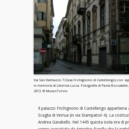
Via San Dalmazzo 7 (Casa Frichignono di Castellengo) con la
in memoria di Liberina Lucca. Fotografia di Paola Boccalatte,
2013. © MuseoTorino
Il palazzo Frichignono di Castellengo appartiena 
Scaglia di Verrua (in via Stampatori 4). La costr
Andrea Garabello. Nel 1445 questa isola era di pro
venne acquistata da Amedeo Parella che la inglob