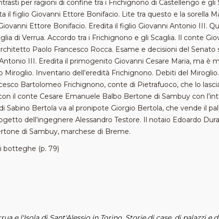
rasti per ragioni di confine tra i Frichignono di Castellengo e gl
a il figlio Giovanni Ettore Bonifacio. Lite tra questo e la sorell
Giovanni Ettore Bonifacio. Eredita il figlio Giovanni Antonio III. Qu
 di Verrua. Accordo tra i Frichignono e gli Scaglia. Il conte Giova
’architetto Paolo Francesco Rocca. Esame e decisioni del Senato su
 Antonio III. Eredita il primogenito Giovanni Cesare Maria, ma 
iroglio. Inventario dell’eredità Frichignono. Debiti del Miroglio. 
co Bartolomeo Frichignono, conte di Pietrafuoco, che lo lascia i
con il conte Cesare Emanuele Balbo Bertone di Sambuy con l’inte
à di Sabino Bertola va al pronipote Giorgio Bertola, che vende il 
ogetto dell’ingegnere Alessandro Testore. Il notaio Edoardo Dura
ertone di Sambuy, marchese di Breme.
 botteghe (p. 79)
ua e l'Isola di Sant'Alessio in Torino. Storie di case, di palazzi e d