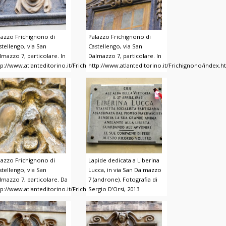
lazzo Frichignono di
Palazzo Frichignono di
stellengo, via San
Castellengo, via San
lmazzo 7, particolare. In
Dalmazzo 7, particolare. In
nono/index.html
tp://www.atlanteditorino.it/Frichignono/index.html
http://www.atlanteditorino.it/Frichignono/index.h
lazzo Frichignono di
Lapide dedicata a Liberina
stellengo, via San
Lucca, in via San Dalmazzo
lmazzo 7, particolare. Da
7 (androne). Fotografia di
nono/index.html
tp://www.atlanteditorino.it/Frichignono/index.html
Sergio D'Orsi, 2013