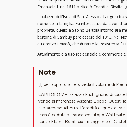
Emanuele I, nel 1611 a Nicolò Coardi di Rivalta, ge
Il palazzo dell'Isola di Sant'Alessio all'angolo 
nome della famiglia. Fu interessato da lavori di a
proprietà, quello a Sabino Bertola intorno alla me
bertone di Sambuy pare essere del 1913. Nel Nove
e Lorenzo Chiadò, che durante la Resistenza fu un
Attualmente è a uso residenziale e commerciale.
Note
(1) per approfondire si veda il volume di Mauri
CAPITOLO V – Palazzo Frichignono di Castellen
vende al marchese Ascanio Bobba. Questi fa e
al marchese Alberto. L’eredità di questo va al
casa è ceduta a Francesco Filippo Watteville
conte Ettore Bonifacio Frichignono di Castellen