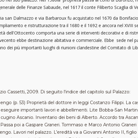
nerale delle Finanze Sabaude, nel 1617 il conte Filiberto Scaglia di Ver
tra via san Dalmazzo e via Barbaroux fu acquistato nel 1670 da Bonifaci
mpliamento e ristrutturazione tra il 1680 e il 1692 e ancora nel XVIII 
tà dell'Ottocento comporta una serie di interventi decorativi e di rist
cento ebbe destinazione abitativa e commerciale. Ebbe sede nel palaz
o dei più importanti luoghi di riunioni clandestine del Comitato di L
zio Cassetti, 2009. Di seguito l'indice del capitolo sul Palazzo:
go (p. 53) Proprietà del dottore in leggi Costanzo Filippi. La ca
seguire importanti lavori e abbellimenti. Lite Bobba-San Martin
 cugino Ascanio. Inventario dei beni di Alberto. Accordo tra Ascan
. Passa poi a Gaspare Graneri. Tommaso e Marco Antonio Graneri e
go. Lavori nel palazzo. L’eredità va a Giovanni Antonio II, figlio d