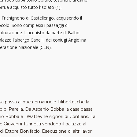
rua acquistò tutto l’isolato (1).
o Frichignono di Castellengo, acquisendo il
secolo. Sono complessi i passaggi di
rutturazione. L'acquisto da parte di Balbo
zo l’albergo Canelli, dei coniugi Angiolina
iberazione Nazionale (CLN).
sa passa al duca Emanuele Filiberto, che la
o di Parella. Da Ascanio Bobba la casa passa
io Bobba e i Watteville signori di Conflans. La
 Giovanni Turinetti vendono il palazzo al
i Ettore Bonifacio. Esecuzione di altri lavori