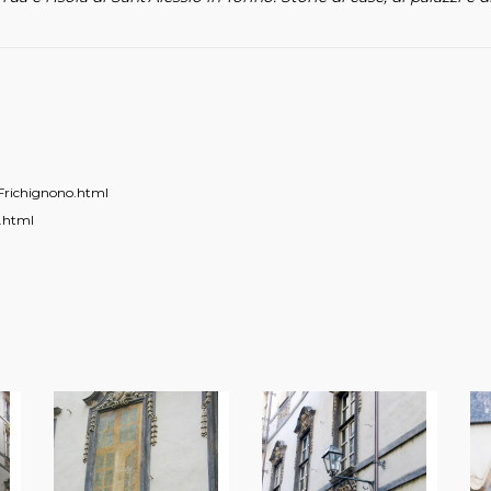
/Frichignono.html
x.html