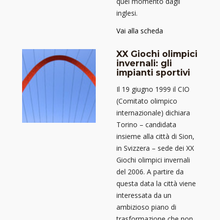
quel momento dagli
inglesi.
Vai alla scheda
XX Giochi olimpici
invernali: gli
impianti sportivi
Il 19 giugno 1999 il CIO
(Comitato olimpico
internazionale) dichiara
Torino – candidata
insieme alla città di Sion,
in Svizzera – sede dei XX
Giochi olimpici invernali
del 2006. A partire da
questa data la città viene
interessata da un
ambizioso piano di
trasformazione che non