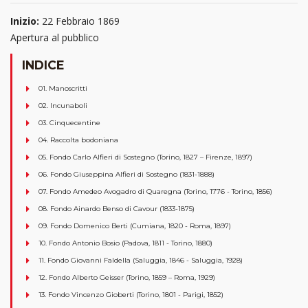
Inizio:
22 Febbraio 1869
Apertura al pubblico
INDICE
01. Manoscritti
02. Incunaboli
03. Cinquecentine
04. Raccolta bodoniana
05. Fondo Carlo Alfieri di Sostegno (Torino, 1827 – Firenze, 1897)
06. Fondo Giuseppina Alfieri di Sostegno (1831-1888)
07. Fondo Amedeo Avogadro di Quaregna (Torino, 1776 - Torino, 1856)
08. Fondo Ainardo Benso di Cavour (1833-1875)
09. Fondo Domenico Berti (Cumiana, 1820 - Roma, 1897)
10. Fondo Antonio Bosio (Padova, 1811 - Torino, 1880)
11. Fondo Giovanni Faldella (Saluggia, 1846 - Saluggia, 1928)
12. Fondo Alberto Geisser (Torino, 1859 – Roma, 1929)
13. Fondo Vincenzo Gioberti (Torino, 1801 - Parigi, 1852)