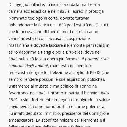
Di ingegno brillante, fu indirizzato dalla madre alla
carriera ecclesiastica e nel 1823 si laureò in teologia.
Nominato teologo di corte, dovette tuttavia
abbandonare la carica nel 1833 per l'ostilità dei Gesuiti
che lo accusavano di liberalismo. Lo stesso anno
venne arrestato con l'accusa di cospirazione
mazziniana e dovette lasciare il Piemonte per recarsi in
esilio dapprima a Parigi e poi a Bruxelles, dove nel
1843 pubblicò la sua opera più famosa:
Il primato civile
e morale degli Italiani
, manifesto del pensiero
federalista neoguelfo. L'elezione al soglio di Pio IX (che
sembrò rendere possibili le sue aspirazioni politiche),
unitamente al mutato clima politico di Torino ne
favorirono, nel 1848, il ritorno in patria. Il biennio 1848-
1849 lo vide fortemente impegnato, malgrado la salute
cagionevole, come uomo politico e come polemista.
Fu infatti deputato, ministro, presidente del Consiglio e
ambasciatore. La sconfiitta militare del Piemonte e il
fallimento politico della soluzione federalista