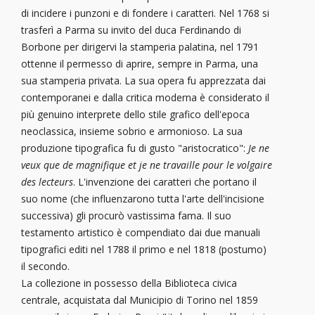
di incidere i punzoni e di fondere i caratteri. Nel 1768 si
trasferì a Parma su invito del duca Ferdinando di
Borbone per dirigervi la stamperia palatina, nel 1791
ottenne il permesso di aprire, sempre in Parma, una
sua stamperia privata. La sua opera fu apprezzata dai
contemporanei e dalla critica moderna è considerato il
più genuino interprete dello stile grafico dell'epoca
neoclassica, insieme sobrio e armonioso. La sua
produzione tipografica fu di gusto "aristocratico":
Je ne
veux que de magnifique et je ne travaille pour le volgaire
des lecteurs
. L'invenzione dei caratteri che portano il
suo nome (che influenzarono tutta l'arte dell'incisione
successiva) gli procurò vastissima fama. Il suo
testamento artistico è compendiato dai due manuali
tipografici editi nel 1788 il primo e nel 1818 (postumo)
il secondo.
La collezione in possesso della Biblioteca civica
centrale, acquistata dal Municipio di Torino nel 1859