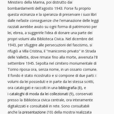
Ministero della Marina, poi distrutto dai
bombardamenti dell'agosto 1943. Forse fu proprio
questa vicinanza e la speranza di preservare i suoi libri
dalle nefaste conseguenze che l'emanazione delle leggi
razziali avrebbe avuto su ogni forma di patrimonio per
lei, ebrea, a suggerirle l'idea di donare una parte dei
propri volumi alla Biblioteca Civica. Nel dicembre del
1943, per sfuggire alle persecuzioni del fascismo, si
rifugiò a Villa Cristina, il "manicomio privato" in Strada
delle Vallette, dove rimase fino alla morte, avvenuta l'8
settembre 1945. Sepolta nel cimitero monumentale di
Torino riposa ora, senza nome, in un ossario comune.
Il fondo è stato ricostruito e si compone di due parti: i
volumi da lei posseduti e in parte da lei stessa scritti,
ora catalogati e raccolti in una
bibliografia
(8), e
i
cataloghi di moda da lei collezionati
(9), conservati
presso la Biblioteca civica centrale, ora interamente
digitalizzati e consultabili in rete. Sono consultabili
anche la
presentazione
(10) della mostra realizzata