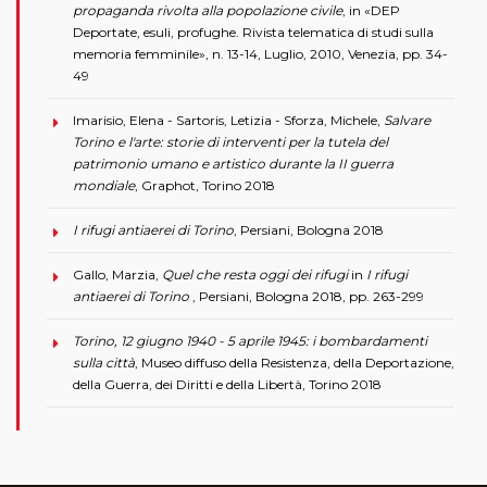
propaganda rivolta alla popolazione civile
, in «DEP
Deportate, esuli, profughe. Rivista telematica di studi sulla
memoria femminile», n. 13-14, Luglio, 2010, Venezia, pp. 34-
49
Imarisio, Elena - Sartoris, Letizia - Sforza, Michele,
Salvare
Torino e l'arte: storie di interventi per la tutela del
patrimonio umano e artistico durante la II guerra
mondiale
, Graphot, Torino 2018
I rifugi antiaerei di Torino
, Persiani, Bologna 2018
Gallo, Marzia,
Quel che resta oggi dei rifugi
in
I rifugi
antiaerei di Torino
, Persiani, Bologna 2018, pp. 263-299
Torino, 12 giugno 1940 - 5 aprile 1945: i bombardamenti
sulla città
, Museo diffuso della Resistenza, della Deportazione,
della Guerra, dei Diritti e della Libertà, Torino 2018