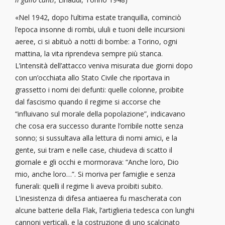
«Nel 1942, dopo l’ultima estate tranquilla, cominciò
l’epoca insonne di rombi, ululi e tuoni delle incursioni
aeree, ci si abituò a notti di bombe: a Torino, ogni
mattina, la vita riprendeva sempre più stanca.
L’intensità dell’attacco veniva misurata due giorni dopo
con un’occhiata allo Stato Civile che riportava in
grassetto i nomi dei defunti: quelle colonne, proibite
dal fascismo quando il regime si accorse che
“influivano sul morale della popolazione”, indicavano
che cosa era successo durante l’orribile notte senza
sonno; si sussultava alla lettura di nomi amici, e la
gente, sui tram e nelle case, chiudeva di scatto il
giornale e gli occhi e mormorava: “Anche loro, Dio
mio, anche loro…”. Si moriva per famiglie e senza
funerali: quelli il regime li aveva proibiti subito.
L’inesistenza di difesa antiaerea fu mascherata con
alcune batterie della Flak, l’artiglieria tedesca con lunghi
cannoni verticali, e la costruzione di uno scalcinato