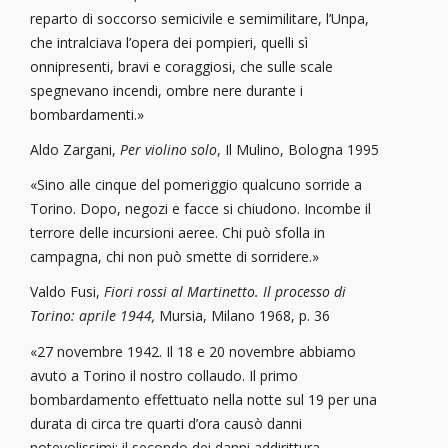
reparto di soccorso semicivile e semimilitare, l’Unpa,
che intralciava l’opera dei pompieri, quelli sì
onnipresenti, bravi e coraggiosi, che sulle scale
spegnevano incendi, ombre nere durante i
bombardamenti.»
Aldo Zargani,
Per violino solo
, Il Mulino, Bologna 1995
«Sino alle cinque del pomeriggio qualcuno sorride a
Torino. Dopo, negozi e facce si chiudono. Incombe il
terrore delle incursioni aeree. Chi può sfolla in
campagna, chi non può smette di sorridere.»
Valdo Fusi,
Fiori rossi al Martinetto.
Il processo di
Torino: aprile 1944,
Mursia, Milano 1968, p. 36
«27 novembre 1942. Il 18 e 20 novembre abbiamo
avuto a Torino il nostro collaudo. Il primo
bombardamento effettuato nella notte sul 19 per una
durata di circa tre quarti d’ora causò danni
notevolissimi: il secondo dei danni addirittura