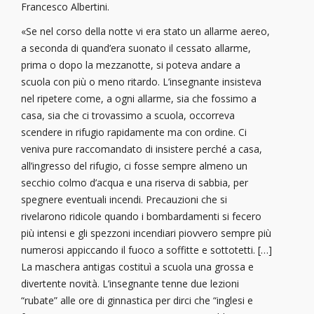
Francesco Albertini.
«Se nel corso della notte vi era stato un allarme aereo,
a seconda di quand’era suonato il cessato allarme,
prima o dopo la mezzanotte, si poteva andare a
scuola con più o meno ritardo. L’insegnante insisteva
nel ripetere come, a ogni allarme, sia che fossimo a
casa, sia che ci trovassimo a scuola, occorreva
scendere in rifugio rapidamente ma con ordine. Ci
veniva pure raccomandato di insistere perché a casa,
all’ingresso del rifugio, ci fosse sempre almeno un
secchio colmo d’acqua e una riserva di sabbia, per
spegnere eventuali incendi. Precauzioni che si
rivelarono ridicole quando i bombardamenti si fecero
più intensi e gli spezzoni incendiari piovvero sempre più
numerosi appiccando il fuoco a soffitte e sottotetti. […]
La maschera antigas costituì a scuola una grossa e
divertente novità. L’insegnante tenne due lezioni
“rubate” alle ore di ginnastica per dirci che “inglesi e