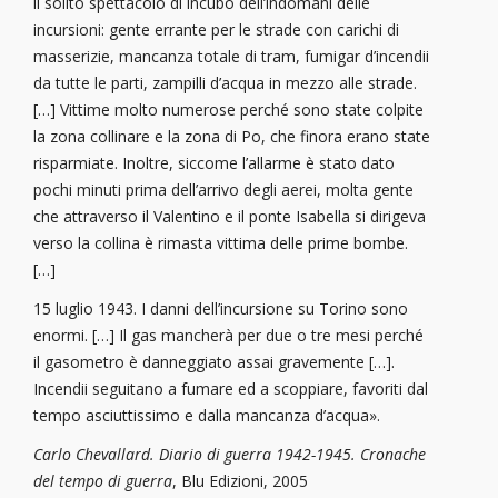
il solito spettacolo di incubo dell’indomani delle
incursioni: gente errante per le strade con carichi di
masserizie, mancanza totale di tram, fumigar d’incendii
da tutte le parti, zampilli d’acqua in mezzo alle strade.
[…] Vittime molto numerose perché sono state colpite
la zona collinare e la zona di Po, che finora erano state
risparmiate. Inoltre, siccome l’allarme è stato dato
pochi minuti prima dell’arrivo degli aerei, molta gente
che attraverso il Valentino e il ponte Isabella si dirigeva
verso la collina è rimasta vittima delle prime bombe.
[…]
15 luglio 1943. I danni dell’incursione su Torino sono
enormi. […] Il gas mancherà per due o tre mesi perché
il gasometro è danneggiato assai gravemente […].
Incendii seguitano a fumare ed a scoppiare, favoriti dal
tempo asciuttissimo e dalla mancanza d’acqua».
Carlo Chevallard. Diario di guerra 1942-1945. Cronache
del tempo di guerra
, Blu Edizioni, 2005