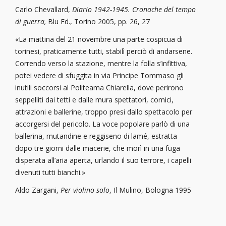
Carlo Chevallard,
Diario 1942-1945.
Cronache del tempo
di guerra,
Blu Ed., Torino 2005, pp. 26, 27
«La mattina del 21 novembre una parte cospicua di
torinesi, praticamente tutti, stabilì perciò di andarsene.
Correndo verso la stazione, mentre la folla s’infittiva,
potei vedere di sfuggita in via Principe Tommaso gli
inutili soccorsi al Politeama Chiarella, dove perirono
seppelliti dai tetti e dalle mura spettatori, comici,
attrazioni e ballerine, troppo presi dallo spettacolo per
accorgersi del pericolo. La voce popolare parlò di una
ballerina, mutandine e reggiseno di lamé, estratta
dopo tre giorni dalle macerie, che morì in una fuga
disperata all’aria aperta, urlando il suo terrore, i capelli
divenuti tutti bianchi.»
Aldo Zargani,
Per violino solo
, Il Mulino, Bologna 1995