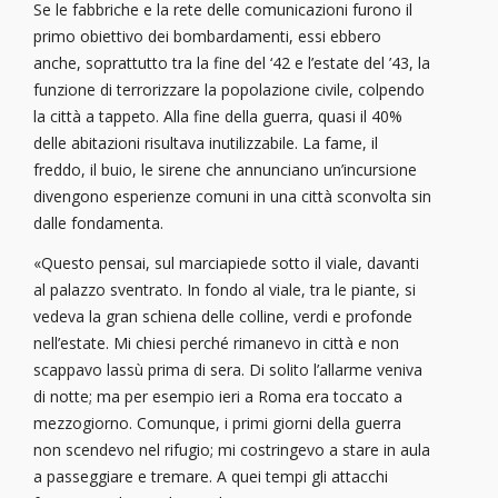
Se le fabbriche e la rete delle comunicazioni furono il
primo obiettivo dei bombardamenti, essi ebbero
anche, soprattutto tra la fine del ‘42 e l’estate del ’43, la
funzione di terrorizzare la popolazione civile, colpendo
la città a tappeto. Alla fine della guerra, quasi il 40%
delle abitazioni risultava inutilizzabile. La fame, il
freddo, il buio, le sirene che annunciano un’incursione
divengono esperienze comuni in una città sconvolta sin
dalle fondamenta.
«Questo pensai, sul marciapiede sotto il viale, davanti
al palazzo sventrato. In fondo al viale, tra le piante, si
vedeva la gran schiena delle colline, verdi e profonde
nell’estate. Mi chiesi perché rimanevo in città e non
scappavo lassù prima di sera. Di solito l’allarme veniva
di notte; ma per esempio ieri a Roma era toccato a
mezzogiorno. Comunque, i primi giorni della guerra
non scendevo nel rifugio; mi costringevo a stare in aula
a passeggiare e tremare. A quei tempi gli attacchi