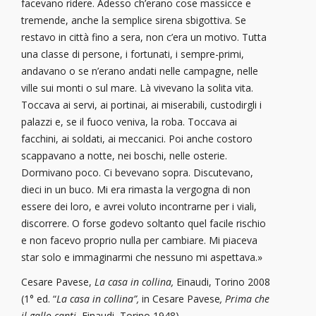
facevano ridere. Adesso ch’erano cose massicce e
tremende, anche la semplice sirena sbigottiva. Se
restavo in città fino a sera, non c’era un motivo. Tutta
una classe di persone, i fortunati, i sempre-primi,
andavano o se n’erano andati nelle campagne, nelle
ville sui monti o sul mare. Là vivevano la solita vita.
Toccava ai servi, ai portinai, ai miserabili, custodirgli i
palazzi e, se il fuoco veniva, la roba. Toccava ai
facchini, ai soldati, ai meccanici. Poi anche costoro
scappavano a notte, nei boschi, nelle osterie.
Dormivano poco. Ci bevevano sopra. Discutevano,
dieci in un buco. Mi era rimasta la vergogna di non
essere dei loro, e avrei voluto incontrarne per i viali,
discorrere. O forse godevo soltanto quel facile rischio
e non facevo proprio nulla per cambiare. Mi piaceva
star solo e immaginarmi che nessuno mi aspettava.»
Cesare Pavese,
La casa in collina,
Einaudi, Torino 2008
(1° ed. “
La casa in collina”,
in Cesare Pavese
, Prima che
il gallo canti
,
Einaudi, Torino 1948)