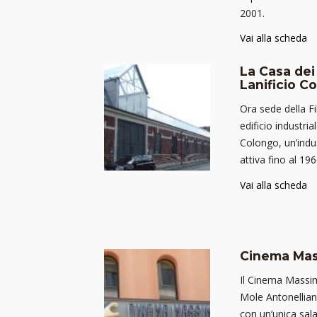
2001.
Vai alla scheda
La Casa dei
Lanificio C
Ora sede della 
edificio industria
Colongo, un’indu
attiva fino al 196
Vai alla scheda
Cinema Ma
Il Cinema Massim
Mole Antonellian
con un’unica sala