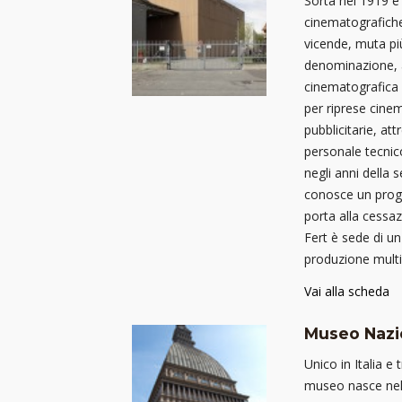
Sorta nel 1919 è 
cinematografiche 
vicende, muta pi
denominazione, 
cinematografica l
per riprese cinem
pubblicitarie, att
personale tecnic
negli anni della
conosce un progr
porta alla cessazi
Fert è sede di u
produzione mult
Vai alla scheda
Museo Nazi
Unico in Italia e 
museo nasce nel 