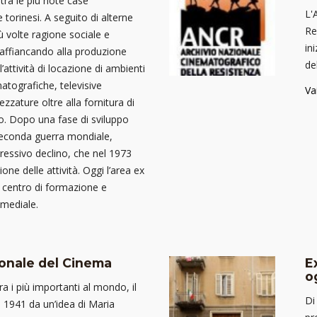
tra le più note case
L'
torinesi. A seguito di alterne
Re
ù volte ragione sociale e
ini
affiancando alla produzione
de
’attività di locazione di ambienti
atografiche, televisive
Va
rezzature oltre alla fornitura di
o. Dopo una fase di sviluppo
 seconda guerra mondiale,
essivo declino, che nel 1973
one delle attività. Oggi l’area ex
n centro di formazione e
imediale.
onale del Cinema
E
o
tra i più importanti al mondo, il
Di
1941 da un’idea di Maria