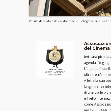
Veduta della Mole da via Montebello. Fotografia di Laura Tori
Associazio
del Cinema
Ieri: Una piccol
agenda: “6 giugn
L’agenda è quella
oltre trent’anni 
A lei, alla sua pa
lungimiranza inte
di una tra le più 
a livello interna
come Associazio
nel 1953. Oggi: 