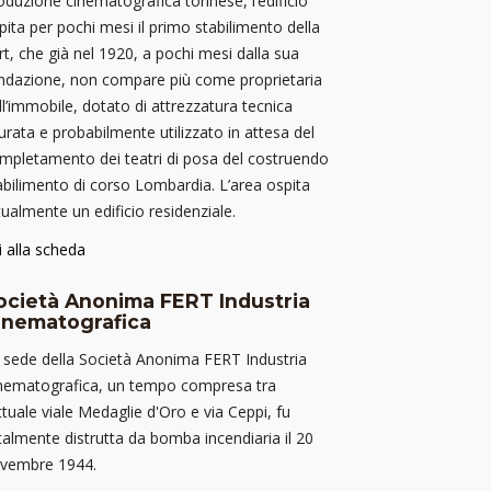
oduzione cinematografica torinese, l’edificio
pita per pochi mesi il primo stabilimento della
rt, che già nel 1920, a pochi mesi dalla sua
ndazione, non compare più come proprietaria
ll’immobile, dotato di attrezzatura tecnica
urata e probabilmente utilizzato in attesa del
mpletamento dei teatri di posa del costruendo
abilimento di corso Lombardia. L’area ospita
tualmente un edificio residenziale.
i alla scheda
ocietà Anonima FERT Industria
inematografica
 sede della Società Anonima FERT Industria
nematografica, un tempo compresa tra
attuale viale Medaglie d'Oro e via Ceppi, fu
talmente distrutta da bomba incendiaria il 20
vembre 1944.