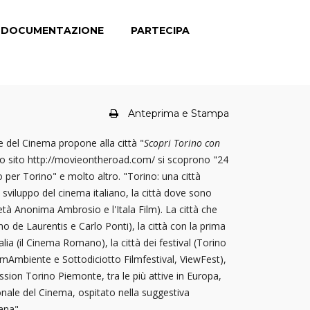
DOCUMENTAZIONE
PARTECIPA
Anteprima e Stampa
del Cinema propone alla città "
Scopri Torino con
o sito http://movieontheroad.com/ si scoprono "24
 per Torino" e molto altro. "Torino: una città
 sviluppo del cinema italiano, la città dove sono
cietà Anonima Ambrosio e l'Itala Film). La città che
no de Laurentis e Carlo Ponti), la città con la prima
alia (il Cinema Romano), la città dei festival (Torino
emAmbiente e Sottodiciotto Filmfestival, ViewFest),
ssion Torino Piemonte, tra le più attive in Europa,
nale del Cinema, ospitato nella suggestiva
ana".