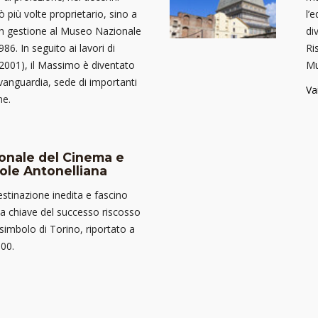
 più volte proprietario, sino a
l’
in gestione al Museo Nazionale
di
86. In seguito ai lavori di
Ri
(2001), il Massimo è diventato
Mu
avanguardia, sede di importanti
Va
ne.
onale del Cinema e
ole Antonelliana
estinazione inedita e fascino
 la chiave del successo riscosso
mbolo di Torino, riportato a
2000.