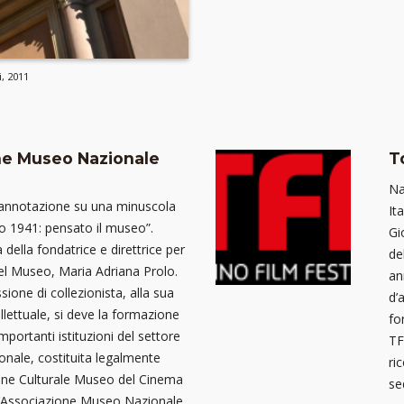
, 2011
ne Museo Nazionale
T
Na
a annotazione su una minuscola
It
o 1941: pensato il museo”.
Gi
 della fondatrice e direttrice per
de
del Museo, Maria Adriana Prolo.
an
ssione di collezionista, alla sua
d’
llettuale, si deve la formazione
fo
importanti istituzioni del settore
TF
zionale, costituita legalmente
ri
ne Culturale Museo del Cinema
se
L’Associazione Museo Nazionale