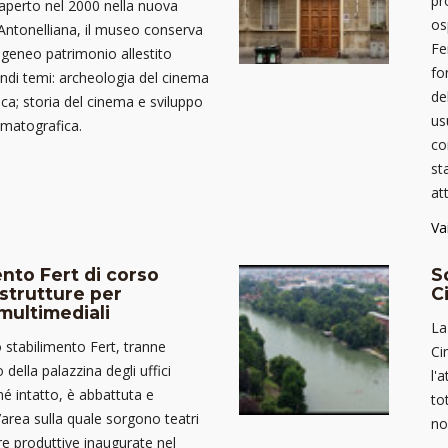
pr
iaperto nel 2000 nella nuova
os
Antonelliana, il museo conserva
Fe
ogeneo patrimonio allestito
fo
di temi: archeologia del cinema
de
ica; storia del cinema e sviluppo
us
nematografica.
co
st
at
Va
ento Fert di corso
S
strutture per
C
multimediali
La
o stabilimento Fert, tranne
Ci
o della palazzina degli uffici
l'
é intatto, è abbattuta e
to
n’area sulla quale sorgono teatri
no
re produttive inaugurate nel