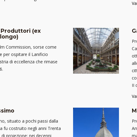
Va
 Produttori (ex
G
olongo)
Pr
Film Commission, sorse come
Ca
le per ospitare il Lanificio
ot
stria di eccellenza che rimase
al
6.
ci
co
II
Va
ssimo
M
o, situato a pochi passi dalla
Pr
a fu costruito negli anni Trenta
An
 di proiezione; nei decenni
ma