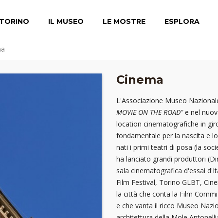
TORINO
IL MUSEO
LE MOSTRE
ESPLORA
ma
Cinema
L'Associazione Museo Nazionale 
MOVIE ON THE ROAD"
e nel nuov
location cinematografiche in giro
fondamentale per la nascita e lo
nati i primi teatri di posa (la so
ha lanciato grandi produttori (Di
sala cinematografica d'essai d'It
Film Festival, Torino GLBT, Cin
la città che conta la Film Commi
e che vanta il ricco Museo Nazio
architettura della Mole Antonelli