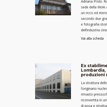
Adriana Prolo. R
sede della Mole 
un ricco ed eter
secondo due gran
e fotografia stor
dell’industria ci
Vai alla scheda
Ex stabilim
Lombardia, 
produzioni 
La struttura dell
l’originario nucle
rimasto pressoch
riconvertita in u
di posa e struttu