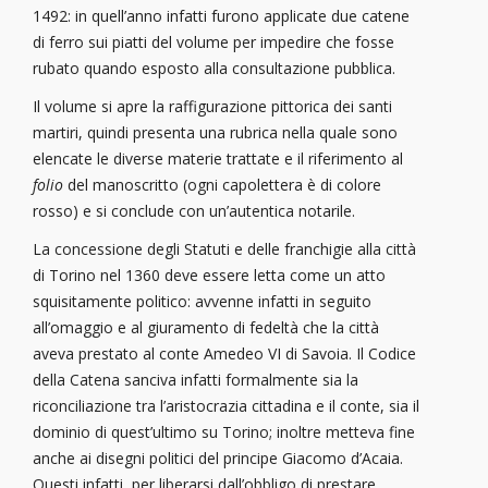
1492: in quell’anno infatti furono applicate due catene
di ferro sui piatti del volume per impedire che fosse
rubato quando esposto alla consultazione pubblica.
Il volume si apre la raffigurazione pittorica dei santi
martiri, quindi presenta una rubrica nella quale sono
elencate le diverse materie trattate e il riferimento al
folio
del manoscritto (ogni capolettera è di colore
rosso) e si conclude con un’autentica notarile.
La concessione degli Statuti e delle franchigie alla città
di Torino nel 1360 deve essere letta come un atto
squisitamente politico: avvenne infatti in seguito
all’omaggio e al giuramento di fedeltà che la città
aveva prestato al conte Amedeo VI di Savoia. Il Codice
della Catena sanciva infatti formalmente sia la
riconciliazione tra l’aristocrazia cittadina e il conte, sia il
dominio di quest’ultimo su Torino; inoltre metteva fine
anche ai disegni politici del principe Giacomo d’Acaia.
Questi infatti, per liberarsi dall’obbligo di prestare