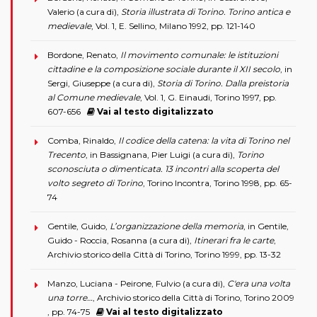
Valerio (a cura di),
Storia illustrata di Torino. Torino antica e
medievale
, Vol. 1, E. Sellino, Milano 1992, pp. 121-140
Bordone, Renato,
Il movimento comunale: le istituzioni
cittadine e la composizione sociale durante il XII secolo
, in
Sergi, Giuseppe (a cura di),
Storia di Torino. Dalla preistoria
al Comune medievale
, Vol. 1, G. Einaudi, Torino 1997, pp.
607-656
Vai al testo digitalizzato
Comba, Rinaldo,
Il codice della catena: la vita di Torino nel
Trecento
, in Bassignana, Pier Luigi (a cura di),
Torino
sconosciuta o dimenticata. 13 incontri alla scoperta del
volto segreto di Torino
, Torino Incontra, Torino 1998, pp. 65-
74
Gentile, Guido,
L’organizzazione della memoria
, in Gentile,
Guido - Roccia, Rosanna (a cura di),
Itinerari fra le carte
,
Archivio storico della Città di Torino, Torino 1999, pp. 13-32
Manzo, Luciana - Peirone, Fulvio (a cura di),
C'era una volta
una torre…
, Archivio storico della Città di Torino, Torino 2009
, pp. 74-75
Vai al testo digitalizzato