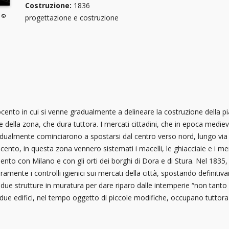
Costruzione:
1836
. ©
progettazione e costruzione
cento in cui si venne gradualmente a delineare la costruzione della pi
della zona, che dura tuttora. I mercati cittadini, che in epoca medie
radualmente cominciarono a spostarsi dal centro verso nord, lungo via 
ttocento, in questa zona vennero sistemati i macelli, le ghiacciaie e i mer
ento con Milano e con gli orti dei borghi di Dora e di Stura. Nel 1835,
ramente i controlli igienici sui mercati della città, spostando definiti
due strutture in muratura per dare riparo dalle intemperie “non tanto a
I due edifici, nel tempo oggetto di piccole modifiche, occupano tuttora 