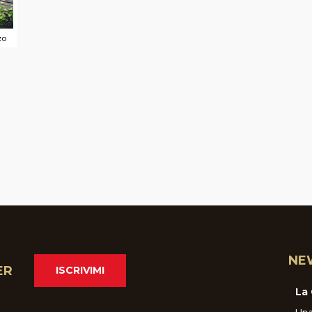
zo
NE
ER
ISCRIVIMI
La