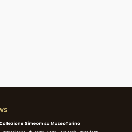
WS
 Collezione Simeom su MuseoTorino