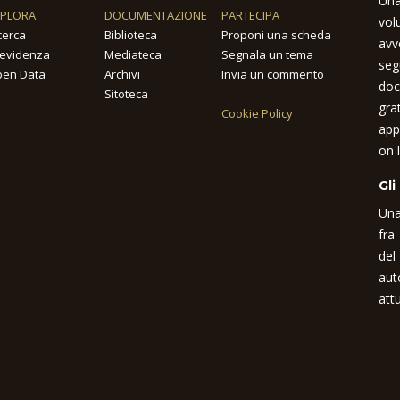
Una
SPLORA
DOCUMENTAZIONE
PARTECIPA
vol
cerca
Biblioteca
Proponi una scheda
avv
 evidenza
Mediateca
Segnala un tema
seg
en Data
Archivi
Invia un commento
doc
Sitoteca
gra
Cookie Policy
app
on l
Gli
Una
fra
del
aut
attu