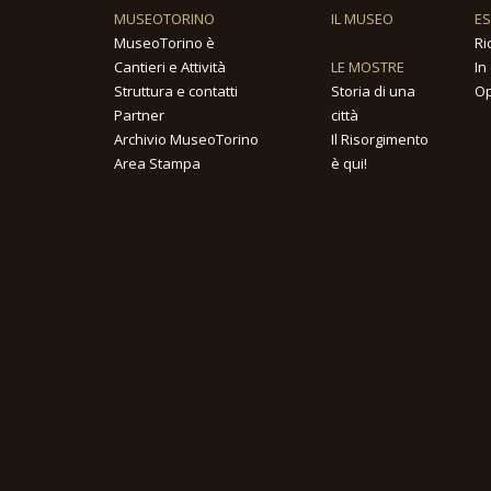
MUSEOTORINO
IL MUSEO
E
MuseoTorino è
Ri
Cantieri e Attività
LE MOSTRE
In
Struttura e contatti
Storia di una
Op
Partner
città
Archivio MuseoTorino
Il Risorgimento
Area Stampa
è qui!