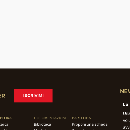
NE
ER
ISCRIVIMI
La
Una
SPLORA
DOCUMENTAZIONE
PARTECIPA
vol
cerca
Biblioteca
Proponi una scheda
avv