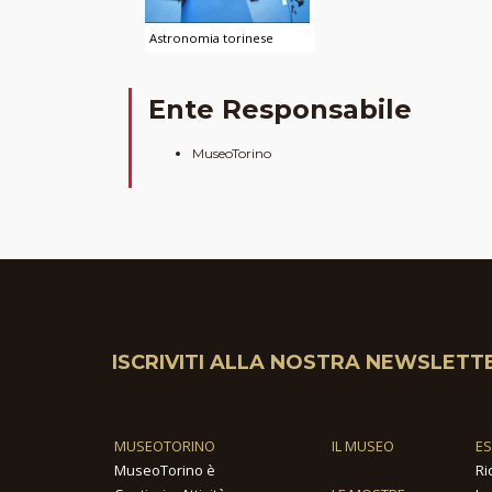
Astronomia torinese
Ente Responsabile
MuseoTorino
ISCRIVITI ALLA NOSTRA NEWSLETT
MUSEOTORINO
IL MUSEO
E
MuseoTorino è
Ri