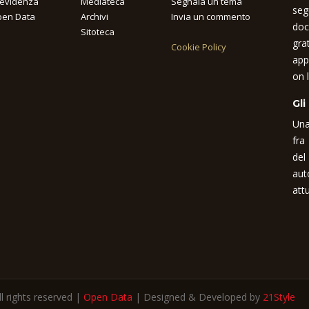
 evidenza
Mediateca
Segnala un tema
seg
en Data
Archivi
Invia un commento
doc
Sitoteca
gra
Cookie Policy
app
on l
Gli
Una
fra
del
aut
attu
 rights reserved |
Open Data
| Designed & Developed by
21Style