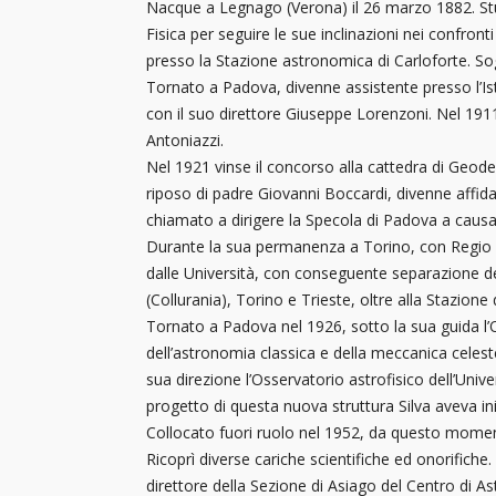
Nacque a Legnago (Verona) il 26 marzo 1882. Stu
Fisica per seguire le sue inclinazioni nei confro
presso la Stazione astronomica di Carloforte. Sog
Tornato a Padova, divenne assistente presso l’Ist
con il suo direttore Giuseppe Lorenzoni. Nel 1
Antoniazzi.
Nel 1921 vinse il concorso alla cattedra di Geodes
riposo di padre Giovanni Boccardi, divenne affidat
chiamato a dirigere la Specola di Padova a causa 
Durante la sua permanenza a Torino, con Regio D
dalle Università, con conseguente separazione del
(Collurania), Torino e Trieste, oltre alla Stazione
Tornato a Padova nel 1926, sotto la sua guida l’
dell’astronomia classica e della meccanica celeste
sua direzione l’Osservatorio astrofisico dell’Univ
progetto di questa nuova struttura Silva aveva ini
Collocato fuori ruolo nel 1952, da questo moment
Ricoprì diverse cariche scientifiche ed onorifiche.
direttore della Sezione di Asiago del Centro di As