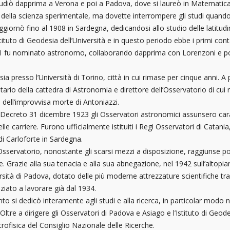
diò dapprima a Verona e poi a Padova, dove si laureò in Matematica 
nti della scienza sperimentale, ma dovette interrompere gli studi quand
giornò fino al 1908 in Sardegna, dedicandosi allo studio delle latitudi
ituto di Geodesia dell’Università e in questo periodo ebbe i primi con
911 fu nominato astronomo, collaborando dapprima con Lorenzoni e po
ia presso l’Università di Torino, città in cui rimase per cinque anni. A 
ario della cattedra di Astronomia e direttore dell’Osservatorio di cui 
dell’improvvisa morte di Antoniazzi.
ecreto 31 dicembre 1923 gli Osservatori astronomici assunsero carat
le carriere. Furono ufficialmente istituiti i Regi Osservatori di Cat
 di Carloforte in Sardegna.
Osservatorio, nonostante gli scarsi mezzi a disposizione, raggiunse p
. Grazie alla sua tenacia e alla sua abnegazione, nel 1942 sull’altopia
ersità di Padova, dotato delle più moderne attrezzature scientifiche tra 
ziato a lavorare già dal 1934.
o si dedicò interamente agli studi e alla ricerca, in particolar modo
 Oltre a dirigere gli Osservatori di Padova e Asiago e l’Istituto di Geod
trofisica del Consiglio Nazionale delle Ricerche.