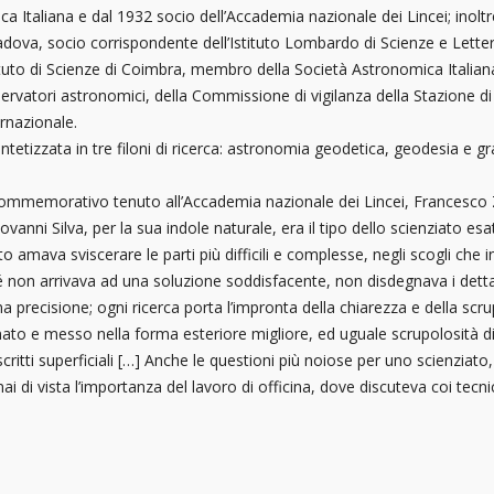
aliana e dal 1932 socio dell’Accademia nazionale dei Lincei; inoltre,
Padova, socio corrispondente dell’Istituto Lombardo di Scienze e Letter
tituto di Scienze di Coimbra, membro della Società Astronomica Italiana
ervatori astronomici, della Commissione di vigilanza della Stazione di
rnazionale.
ntetizzata in tre filoni di ricerca: astronomia geodetica, geodesia e 
ommemorativo tenuto all’Accademia nazionale dei Lincei, Francesco Za
iovanni Silva, per la sua indole naturale, era il tipo dello scienziato 
amava sviscerare le parti più difficili e complesse, negli scogli che 
ché non arrivava ad una soluzione soddisfacente, non disdegnava i dettag
 precisione; ogni ricerca porta l’impronta della chiarezza e della scru
ato e messo nella forma esteriore migliore, ed uguale scrupolosità di 
ritti superficiali […] Anche le questioni più noiose per uno scienziato
i di vista l’importanza del lavoro di officina, dove discuteva coi tecni