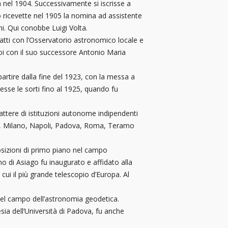
nel 1904. Successivamente si iscrisse a
o ricevette nel 1905 la nomina ad assistente
ni. Qui conobbe Luigi Volta.
tatti con l’Osservatorio astronomico locale e
i con il suo successore Antonio Maria
partire dalla fine del 1923, con la messa a
resse le sorti fino al 1925, quando fu
tere di istituzioni autonome indipendenti
ania, Milano, Napoli, Padova, Roma, Teramo
osizioni di primo piano nel campo
no di Asiago fu inaugurato e affidato alla
cui il più grande telescopio d’Europa. Al
 nel campo dell’astronomia geodetica.
esia dell’Università di Padova, fu anche