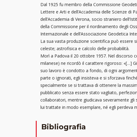
Dal 1925 fu membro della Commissione Geodetica It
Lettere e Arti e dell’Accademia delle Scienze di 
dell’Accademia di Verona, socio straniero dell’Is
della Commissione per il riordinamento degli Oss
Internazionale e dell’Associazione Geodetica Inte
La sua vasta produzione scientifica può essere si
celeste; astrofisica e calcolo delle probabilità.
Morì a Padova il 20 ottobre 1957. Nel discorso c
milanese) ne ricordò il carattere rigoroso: «[…] G
suo lavoro è condotto a fondo, di ogni argomento 
parte o ignorati, egli insisteva e si sforzava fin
specialmente se si trattava di ottenere la massima
pubblicato senza essere stato vagliato, perfezion
collaboratori, mentre giudicava severamente gli sc
lui trattate in modo esemplare, né egli perdeva ma
Bibliografia