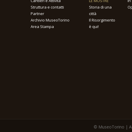
Cantieri e Attività
LE MOSTRE
In
Struttura e contatti
Storia di una
Op
Partner
città
Archivio MuseoTorino
Il Risorgimento
Area Stampa
è qui!
© MuseoTorino | All