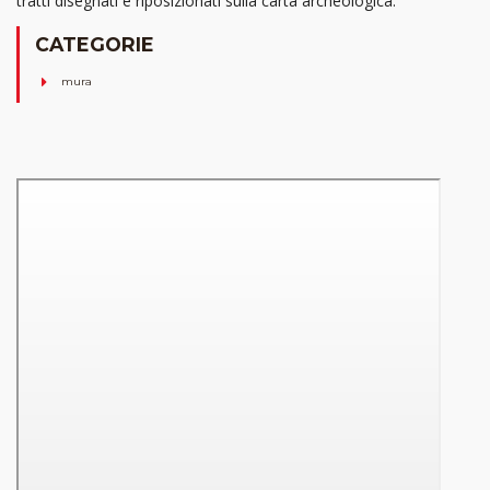
tratti disegnati e riposizionati sulla carta archeologica.
CATEGORIE
mura