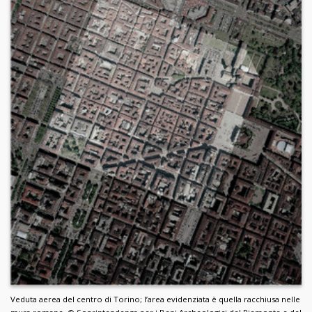
Veduta aerea del centro di Torino; l’area evidenziata è quella racchiusa nelle