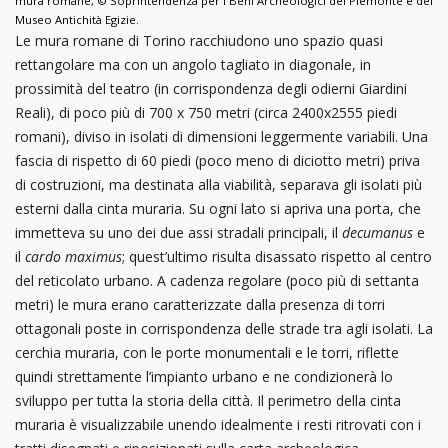
mura romane, © Soprintendenza per i Beni Archeologici del Piemonte e del
Museo Antichità Egizie.
Le mura romane di Torino racchiudono uno spazio quasi
rettangolare ma con un angolo tagliato in diagonale, in
prossimità del teatro (in corrispondenza degli odierni Giardini
Reali), di poco più di 700 x 750 metri (circa 2400x2555 piedi
romani), diviso in isolati di dimensioni leggermente variabili. Una
fascia di rispetto di 60 piedi (poco meno di diciotto metri) priva
di costruzioni, ma destinata alla viabilità, separava gli isolati più
esterni dalla cinta muraria. Su ogni lato si apriva una porta, che
immetteva su uno dei due assi stradali principali, il
decumanus
e
il
cardo maximus
; quest’ultimo risulta disassato rispetto al centro
del reticolato urbano. A cadenza regolare (poco più di settanta
metri) le mura erano caratterizzate dalla presenza di torri
ottagonali poste in corrispondenza delle strade tra agli isolati. La
cerchia muraria, con le porte monumentali e le torri, riflette
quindi strettamente l’impianto urbano e ne condizionerà lo
sviluppo per tutta la storia della città. Il perimetro della cinta
muraria è visualizzabile unendo idealmente i resti ritrovati con i