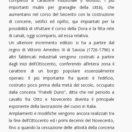
complessi a carattere industriale (i
Molassi
, i più
importanti mulini per granaglie della città), che
aumentano nel corso del Seicento con la costruzione
di concerie, setifici ed opifici, qui impiantati per la
possibilità di sfruttare il corso della Dora e la fitta rete
di canali, oggi scomparsi, ad essa relativa.
Un ulteriore incremento edilizio si ha a partire dal
regno di Vittorio Amedeo III di Savoia (1726-1796) e
altri fabbricati industriali vengono costruiti a partire
dagli inizi dell’Ottocento, conferendo all’intera zona il
carattere di un borgo popolare essenzialmente
operaio. Il più importante fra questi è l’edificio,
costruito poco prima della metà del secolo, occupato
dalla conceria “Fratelli Durio”, ditta che nel periodo a
cavallo fra Otto e Novecento diventa il principale
esponente della lavorazione del cuoio in Italia.
Ampliamenti e modifiche vengono ancora realizzati tra
la fine dell’Ottocento ed i primi decenni del Novecento,
fino a quando la cessazione delle attività della conceria