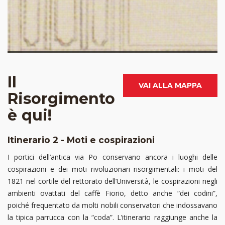
Gioielleria Musy, devanture.
Fotografia del 1929 ca. © Archivio Storico della Città di Torino.
Il
VAI ALLA MAPPA
Risorgimento
è qui!
Itinerario 2 - Moti e cospirazioni
I portici dell’antica via Po conservano ancora i luoghi delle
cospirazioni e dei moti rivoluzionari risorgimentali: i moti del
1821 nel cortile del rettorato dell’Università, le cospirazioni negli
ambienti ovattati del caffè Fiorio, detto anche “dei codini”,
poiché frequentato da molti nobili conservatori che indossavano
la tipica parrucca con la “coda”. L’itinerario raggiunge anche la