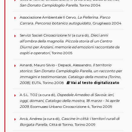
San Donato Campidoglio Parella
, Torino 2004
Associazione Ambientale Il Cervo,
La Pellerina. Parco
Carrara. Percorso botanico autoguidato
, Grugliasco 2004
Servizi Sociali Circoscrizione IV (a cura di),
Dieci anni
all’ombra della magnolia. Piccola storia di un Centro
Diurno per Anziani, memorie ed emozioni raccontate da
ospiti e operatori
, Torino 2005
Ainardi, Mauro Silvio - Depaoli, Alessandro,
ll territorio
storico: San Donato Campidoglio Parella, un racconto per
immagini e testimonianze. Catalogo della mostra (Torino,
2008)
, EUT4, Torino 2008
Vai al testo digitalizzato
A.S.L. TO2 (a cura di),
Ospedale Amedeo di Savoia: ieri,
oggi, domani, Catalogo della mostra, 18 marzo - 14 aprile
2009
, Ecomuseo Urbano Circoscrizione 4, Torino 2009
Arcà, Andrea (a cura di),
Cascine in città: i territori rurali di
Borgata Parella
, Città di Torino, Torino 2009