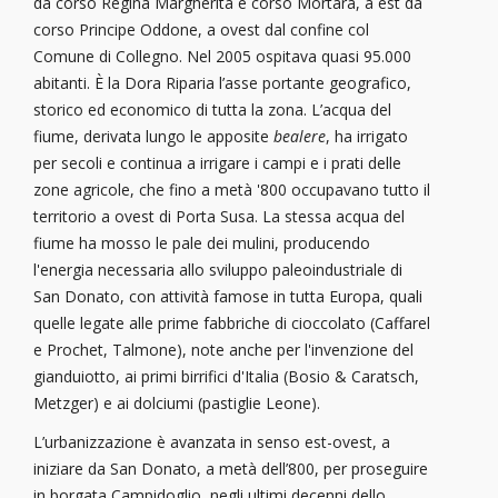
da corso Regina Margherita e corso Mortara, a est da
corso Principe Oddone, a ovest dal confine col
Comune di Collegno. Nel 2005 ospitava quasi 95.000
abitanti. È la Dora Riparia l’asse portante geografico,
storico ed economico di tutta la zona. L’acqua del
fiume, derivata lungo le apposite
bealere
, ha irrigato
per secoli e continua a irrigare i campi e i prati delle
zone agricole, che fino a metà '800 occupavano tutto il
territorio a ovest di Porta Susa. La stessa acqua del
fiume ha mosso le pale dei mulini, producendo
l'energia necessaria allo sviluppo paleoindustriale di
San Donato, con attività famose in tutta Europa, quali
quelle legate alle prime fabbriche di cioccolato (Caffarel
e Prochet, Talmone), note anche per l'invenzione del
gianduiotto, ai primi birrifici d'Italia (Bosio & Caratsch,
Metzger) e ai dolciumi (pastiglie Leone).
L’urbanizzazione è avanzata in senso est-ovest, a
iniziare da San Donato, a metà dell’800, per proseguire
in borgata Campidoglio, negli ultimi decenni dello