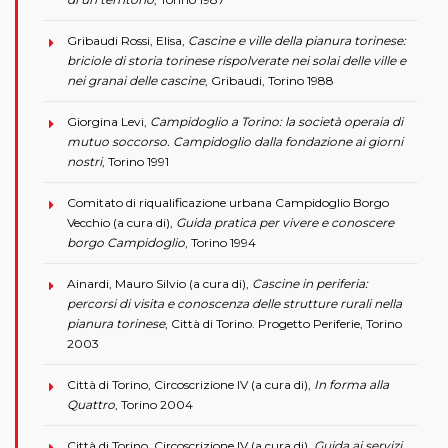
Gribaudi Rossi, Elisa,
Cascine e ville della pianura torinese:
briciole di storia torinese rispolverate nei solai delle ville e
nei granai delle cascine
, Gribaudi, Torino 1988
Giorgina Levi,
Campidoglio a Torino: la società operaia di
mutuo soccorso. Campidoglio dalla fondazione ai giorni
nostri
, Torino 1991
Comitato di riqualificazione urbana Campidoglio Borgo
Vecchio (a cura di),
Guida pratica per vivere e conoscere
borgo Campidoglio
, Torino 1994
Ainardi, Mauro Silvio (a cura di),
Cascine in periferia:
percorsi di visita e conoscenza delle strutture rurali nella
pianura torinese
, Città di Torino. Progetto Periferie, Torino
2003
Città di Torino, Circoscrizione IV (a cura di),
In forma alla
Quattro
, Torino 2004
Città di Torino, Circoscrizione IV (a cura di),
Guida ai servizi,