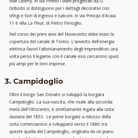
stile Liberty. In via Piffetti i villini progettati da G.
Gribodo si distinguono per i dettagli decorativi con
sfingi e fiori di ingressi e balconi. In via Principi d'Acaia
11 è villa La Fleur, di Pietro Fenoglio.
Nel corso dei primi anni del Novecento ebbe inizio la
copertura del canale di Torino. L'avvento dell'energia
elettrica favorì l'allontanamento degli imprenditori; una
volta perso il legame con il canale essi cercarono spazi
più ampi per le loro imprese.
3. Campidoglio
Oltre il borgo San Donato si sviluppò la borgata
Campidoglio. La sua nascita, che risale alla seconda
metà dell'Ottocento, è strettamente legata alla cinta
daziaria del 1853. Le prime borgate a ridosso della
cinta cominciarono a svilupparsi verso il 1880: tra
queste quella del Campidoglio, originata da un piano