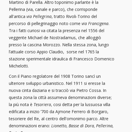
Martino di Parella. Altro toponimo parlante è la
Pellerina (via, canale e parco), che corrisponde
all'antica
via Pellegrina
, tratto Rivoli-Torino del
percorso di pellegrinaggio noto come
via Francigena
.
Tra i fatti curiosi va citata la presenza nel 1556 del
veggente Michael de Nostradamus, che alloggiò
presso la cascina Morozzo. Nella stessa zona, lungo
l’attuale corso Appio Claudio, sorse nel 1765 la
stazione sperimentale idraulica di Francesco Domenico
Michelotti.
Con il Piano regolatore del 1908 Torino sancì un
ulteriore sviluppo urbanistico. Nel 1911 si eresse la
nuova cinta daziaria e si tracciò via Pietro Cossa. In
questa zona la città assumeva denominazioni diverse;
la più nota è
Tesoriera
, cosi detta per la lussuosa villa
edificata a inizio ’700 da Ajmone Ferrero di Borgaro,
tesoriere del Re, al centro dell'omonimo parco. Altre
denominazioni erano:
Lionetto, Basse di Dora, Pellerina,