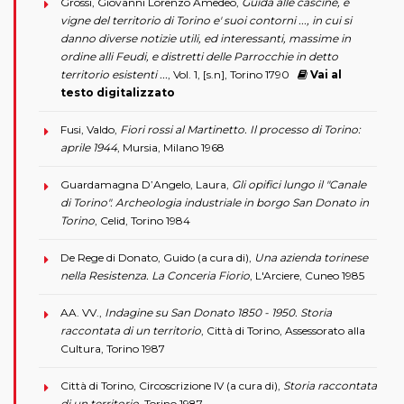
Grossi, Giovanni Lorenzo Amedeo,
Guida alle cascine, e
vigne del territorio di Torino e' suoi contorni ..., in cui si
danno diverse notizie utili, ed interessanti, massime in
ordine alli Feudi, e distretti delle Parrocchie in detto
territorio esistenti ...
, Vol. 1, [s.n], Torino 1790
Vai al
testo digitalizzato
Fusi, Valdo,
Fiori rossi al Martinetto. Il processo di Torino:
aprile 1944
, Mursia, Milano 1968
Guardamagna D’Angelo, Laura,
Gli opifici lungo il "Canale
di Torino". Archeologia industriale in borgo San Donato in
Torino
, Celid, Torino 1984
De Rege di Donato, Guido (a cura di),
Una azienda torinese
nella Resistenza. La Conceria Fiorio
, L'Arciere, Cuneo 1985
AA. VV.,
Indagine su San Donato 1850 - 1950. Storia
raccontata di un territorio
, Città di Torino, Assessorato alla
Cultura, Torino 1987
Città di Torino, Circoscrizione IV (a cura di),
Storia raccontata
di un territorio
, Torino 1987